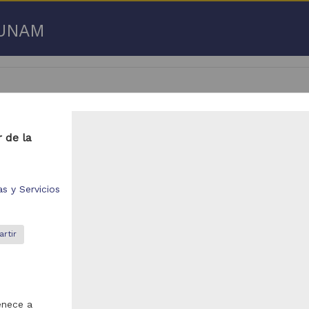
a UNAM
 de la
 50 de
3,192,753 resultados
s y Servicios
respondencia postal
Correspondencia postal
rtir
enece a