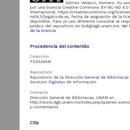
de Información
Gómez Velasco, Homero. Su uso 
por una licencia Creative Commons BY-NC-ND 4.0
Biblioteca y
Internacional, https://creativecommons.org/licens
Hemeroteca
nd/4.0/legalcode.es, fecha de asignación de la lic
438,985
Nacional Digital de
disponible. Para un uso diferente consultar al res
México
jurídico del repositorio en bidi@dgb.unam.mx.
Ver 
de la licencia
Revistas UNAM
89,475
N
Repositorio del
l
Procedencia del contenido
Instituto de
L
Investigaciones
23,758
Jurídicas "RU
Colección
M
Jurídicas"
TESIUNAM
[
M
Repositorio del
Repositorio
Instituto de
5,334
Repositorio de la Dirección General de Bibliotecas
Investigaciones
Servicios Digitales de Información
Sociales "RUD-IIS"
Repositorio Memoria
Contacto
Institucional del
Dirección General de Bibliotecas, UNAM en
Centro de
http://www.dgb.unam.mx/index.php/quienes-somo
4,214
Investigaciones sobre
y-comentarios
América del Norte
"MiCISAN"
Cor
Cita
ver más