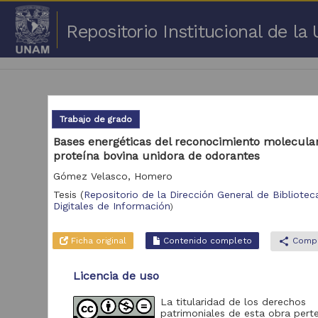
Repositorio Institucional de l
Trabajo de grado
Bases energéticas del reconocimiento molecular
proteína bovina unidora de odorantes
1 -
Gómez Velasco, Homero
Repositorio
Tesis
(
Repositorio de la Dirección General de Biblioteca
Cor
Digitales de Información
)
Portal de Datos
Abiertos UNAM,
2,045,979
Ficha original
Contenido completo
share
Compa
Colecciones
Universitarias
Licencia de uso
Repositorio de la
Dirección General de
Bibliotecas y
569,855
La titularidad de los derechos
Servicios Digitales
patrimoniales de esta obra pert