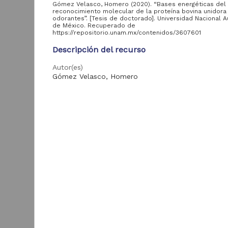
Gómez Velasco, Homero (2020). “Bases energéticas del
reconocimiento molecular de la proteína bovina unidora
odorantes”. [Tesis de doctorado]. Universidad Nacional
Acervo
de México. Recuperado de
https://repositorio.unam.mx/contenidos/3607601
Colecciones
Descripción del recurso
Universitarias
2,045,979
Digitales
Autor(es)
Gómez Velasco, Homero
Tesis
569,855
Hemeroteca
Colaborador(es)
Nacional Digital de
433,535
García-Hernández, Enrique
México
Tipo
Artículos
89,475
T
Tesis de doctorado
e
Publicaciones del IIJ
19,278
f
Título
Biblioteca Nacional
5,450
Bases energéticas del reconocimiento molecular d
[
Digital de México
proteína bovina unidora de odorantes
[
M
Archivo fotográfico
4,631
"Mexico Indigena"
Fecha
2020
ver más
Idioma
spa