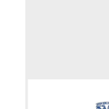
respondencia postal
Correspondencia postal
elegrama de Feliciano
Carta de Refugio Rivera a Luis
avera a Francisco I. Madero
A. García
n que lo felicita a él y al...
avero, Feliciano
Rivera, Refugio
sin fecha]
[sin fecha]