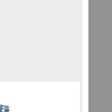
Correspondencia postal
Carta donde le suplican
ordene la libertad de José
Flores Alatorre
Maldonado, Manuel
[sin fecha]