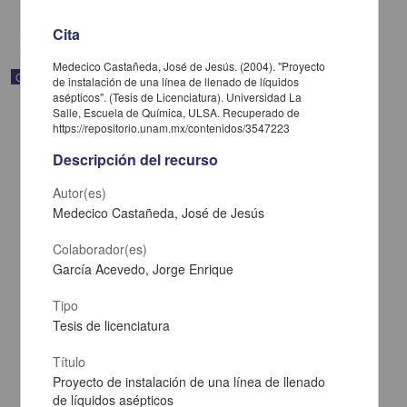
share
Cita
Medecico Castañeda, José de Jesús. (2004). "Proyecto
Correspondencia postal
de instalación de una línea de llenado de líquidos
asépticos". (Tesis de Licenciatura). Universidad La
Salle, Escuela de Química, ULSA. Recuperado de
https://repositorio.unam.mx/contenidos/3547223
Descripción del recurso
Autor(es)
Medecico Castañeda, José de Jesús
Colaborador(es)
García Acevedo, Jorge Enrique
Tipo
Tesis de licenciatura
Carta de José María Maytorena a Francisco I. Madero en la que
informa se irá a la costa por prescripción médica
Título
Maytorena, José María
Proyecto de instalación de una línea de llenado
[sin fecha]
de líquidos asépticos