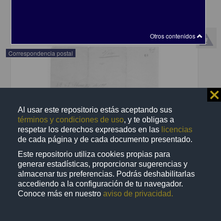
share
Otros contenidos
Correspondencia postal
⨯
Al usar este repositorio estás aceptando sus
términos y condiciones de uso
, y te obligas a
respetar los derechos expresados en las
licencias
de cada página y de cada documento presentado.
Este repositorio utiliza cookies propias para
generar estadísticas, proporcionar sugerencias y
almacenar tus preferencias. Podrás deshabilitarlas
accediendo a la configuración de tu navegador.
Conoce más en nuestro
aviso de privacidad.
Recomienda José Lopp a Jesús Duarte
Lopp, José
[sin fecha]