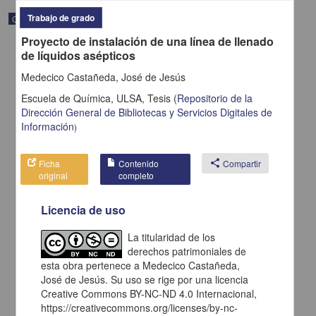
Trabajo de grado
Correspondencia postal
Proyecto de instalación de una línea de llenado
de líquidos asépticos
Medecico Castañeda, José de Jesús
Escuela de Química, ULSA,
Tesis
(
Repositorio de la
Dirección General de Bibliotecas y Servicios Digitales de
Información
)
Ficha
Contenido
share
Compartir
original
completo
Licencia de uso
Carta de H. C. Pitman a Francisco I. Madero en la que le solicita
La titularidad de los
una fotografía
derechos patrimoniales de
Pitman, H. C.
esta obra pertenece a Medecico Castañeda,
[sin fecha]
Multidisciplina
José de Jesús. Su uso se rige por una licencia
Creative Commons BY-NC-ND 4.0 Internacional,
share
https://creativecommons.org/licenses/by-nc-