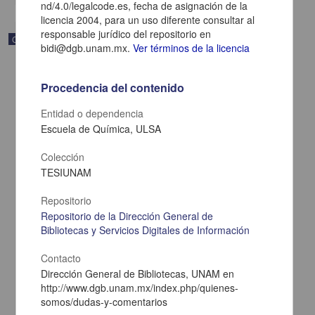
nd/4.0/legalcode.es, fecha de asignación de la
licencia 2004, para un uso diferente consultar al
responsable jurídico del repositorio en
Correspondencia postal
bidi@dgb.unam.mx.
Ver términos de la licencia
Procedencia del contenido
Entidad o dependencia
Escuela de Química, ULSA
Colección
TESIUNAM
Repositorio
Repositorio de la Dirección General de
Bibliotecas y Servicios Digitales de Información
Carta de Zeferino Pérez, el general Antonio Rábago se encuentra
en la ranchería de Samalayuca
Contacto
Pérez, Zeferino
Dirección General de Bibliotecas, UNAM en
[sin fecha]
http://www.dgb.unam.mx/index.php/quienes-
Multidisciplina
somos/dudas-y-comentarios