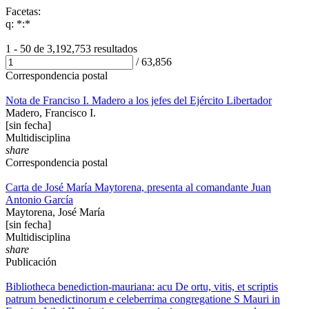
Facetas:
q: *:*
1 - 50 de
3,192,753 resultados
/
63,856
Correspondencia postal
Nota de Franciso I. Madero a los jefes del Ejército Libertador
Madero, Francisco I.
[sin fecha]
Multidisciplina
share
Correspondencia postal
Carta de José María Maytorena, presenta al comandante Juan
Antonio García
Maytorena, José María
[sin fecha]
Multidisciplina
share
Publicación
Bibliotheca benediction-mauriana: acu De ortu, vitis, et scriptis
patrum benedictinorum e celeberrima congregatione S Mauri in