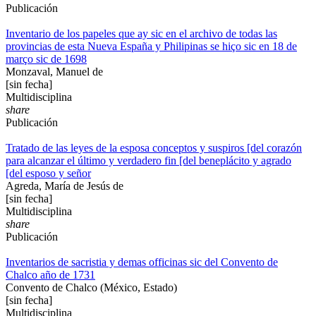
Publicación
Inventario de los papeles que ay sic en el archivo de todas las
provincias de esta Nueva España y Philipinas se hiço sic en 18 de
março sic de 1698
Monzaval, Manuel de
[sin fecha]
Multidisciplina
share
Publicación
Tratado de las leyes de la esposa conceptos y suspiros [del corazón
para alcanzar el último y verdadero fin [del beneplácito y agrado
[del esposo y señor
Agreda, María de Jesús de
[sin fecha]
Multidisciplina
share
Publicación
Inventarios de sacristia y demas officinas sic del Convento de
Chalco año de 1731
Convento de Chalco (México, Estado)
[sin fecha]
Multidisciplina