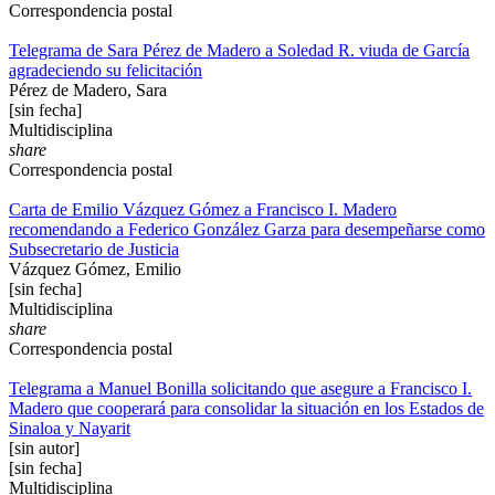
Correspondencia postal
Telegrama de Sara Pérez de Madero a Soledad R. viuda de García
agradeciendo su felicitación
Pérez de Madero, Sara
[sin fecha]
Multidisciplina
share
Correspondencia postal
Carta de Emilio Vázquez Gómez a Francisco I. Madero
recomendando a Federico González Garza para desempeñarse como
Subsecretario de Justicia
Vázquez Gómez, Emilio
[sin fecha]
Multidisciplina
share
Correspondencia postal
Telegrama a Manuel Bonilla solicitando que asegure a Francisco I.
Madero que cooperará para consolidar la situación en los Estados de
Sinaloa y Nayarit
[sin autor]
[sin fecha]
Multidisciplina