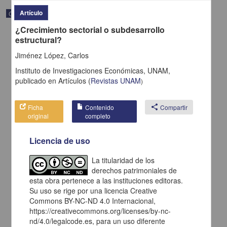
Artículo
Correspondencia postal
¿Crecimiento sectorial o subdesarrollo
estructural?
Jiménez López, Carlos
Instituto de Investigaciones Económicas, UNAM,
publicado en
Artículos
(
Revistas UNAM
)
Ficha
Contenido
share
Compartir
original
completo
Licencia de uso
La titularidad de los
Carta de H. C. Pitman a Francisco I. Madero en la que le solicita
derechos patrimoniales de
una fotografía
esta obra pertenece a las instituciones editoras.
Pitman, H. C.
Su uso se rige por una licencia Creative
[sin fecha]
Multidisciplina
Commons BY-NC-ND 4.0 Internacional,
https://creativecommons.org/licenses/by-nc-
share
nd/4.0/legalcode.es, para un uso diferente