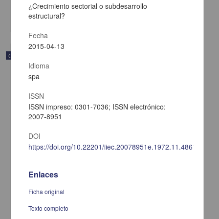
Multidisciplina
¿Crecimiento sectorial o subdesarrollo
estructural?
share
Fecha
2015-04-13
Correspondencia postal
Idioma
spa
ISSN
ISSN impreso: 0301-7036; ISSN electrónico:
2007-8951
DOI
https://doi.org/10.22201/iiec.20078951e.1972.11.48616
Enlaces
Ficha original
Carta de Francisco Martínez Baca a Francisco I. Madero
felicitándolo por el triunfo de la causa
Texto completo
Martínez Baca, Francisco