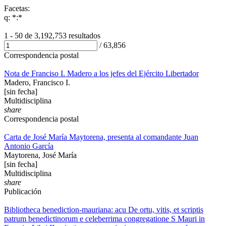
Facetas:
q: *:*
1 - 50 de
3,192,753 resultados
/
63,856
Correspondencia postal
Nota de Franciso I. Madero a los jefes del Ejército Libertador
Madero, Francisco I.
[sin fecha]
Multidisciplina
share
Correspondencia postal
Carta de José María Maytorena, presenta al comandante Juan
Antonio García
Maytorena, José María
[sin fecha]
Multidisciplina
share
Publicación
Bibliotheca benediction-mauriana: acu De ortu, vitis, et scriptis
patrum benedictinorum e celeberrima congregatione S Mauri in