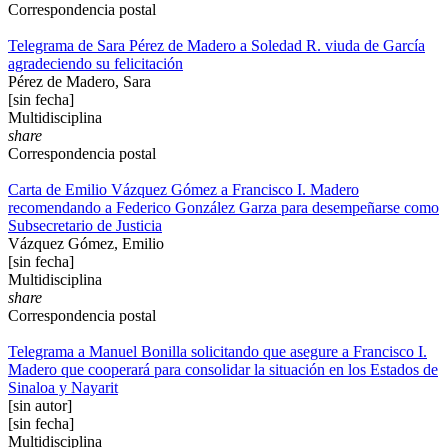
Correspondencia postal
Telegrama de Sara Pérez de Madero a Soledad R. viuda de García
agradeciendo su felicitación
Pérez de Madero, Sara
[sin fecha]
Multidisciplina
share
Correspondencia postal
Carta de Emilio Vázquez Gómez a Francisco I. Madero
recomendando a Federico González Garza para desempeñarse como
Subsecretario de Justicia
Vázquez Gómez, Emilio
[sin fecha]
Multidisciplina
share
Correspondencia postal
Telegrama a Manuel Bonilla solicitando que asegure a Francisco I.
Madero que cooperará para consolidar la situación en los Estados de
Sinaloa y Nayarit
[sin autor]
[sin fecha]
Multidisciplina