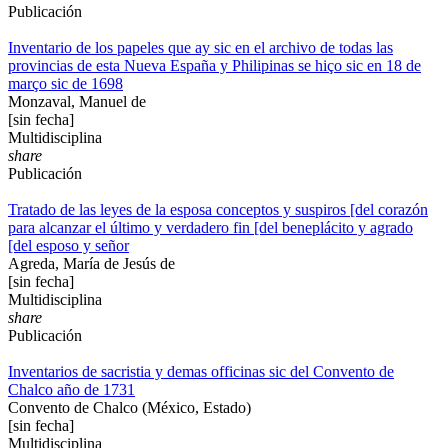
Publicación
Inventario de los papeles que ay sic en el archivo de todas las
provincias de esta Nueva España y Philipinas se hiço sic en 18 de
março sic de 1698
Monzaval, Manuel de
[sin fecha]
Multidisciplina
share
Publicación
Tratado de las leyes de la esposa conceptos y suspiros [del corazón
para alcanzar el último y verdadero fin [del beneplácito y agrado
[del esposo y señor
Agreda, María de Jesús de
[sin fecha]
Multidisciplina
share
Publicación
Inventarios de sacristia y demas officinas sic del Convento de
Chalco año de 1731
Convento de Chalco (México, Estado)
[sin fecha]
Multidisciplina