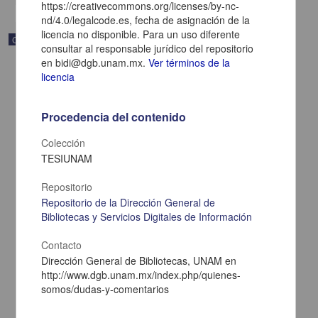
https://creativecommons.org/licenses/by-nc-
nd/4.0/legalcode.es, fecha de asignación de la
licencia no disponible. Para un uso diferente
Correspondencia postal
consultar al responsable jurídico del repositorio
en bidi@dgb.unam.mx.
Ver términos de la
licencia
Procedencia del contenido
Colección
TESIUNAM
Repositorio
Repositorio de la Dirección General de
Bibliotecas y Servicios Digitales de Información
Contacto
Carta de Zeferino Pérez, el general Antonio Rábago se encuentra
en la ranchería de Samalayuca
Dirección General de Bibliotecas, UNAM en
http://www.dgb.unam.mx/index.php/quienes-
Pérez, Zeferino
[sin fecha]
somos/dudas-y-comentarios
Multidisciplina