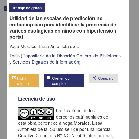
Trabajo de grado
Correspondencia postal
Utilidad de las escalas de predicción no
endoscópicas para identificar la presencia de
várices esofágicas en niños con hipertensión
portal
Vega Morales, Lissa Antonieta de la
Tesis
(
Repositorio de la Dirección General de Bibliotecas
y Servicios Digitales de Información
)
Ficha
Contenido
share
Compartir
original
completo
Licencia de uso
Carta de H. C. Pitman a Francisco I. Madero en la que le solicita
una fotografía
La titularidad de los
Pitman, H. C.
derechos patrimoniales de
[sin fecha]
Multidisciplina
esta obra pertenece a Vega Morales, Lissa
Antonieta de la. Su uso se rige por una licencia
share
Creative Commons BY-NC-ND 4.0 Internacional,