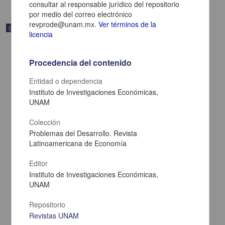
consultar al responsable jurídico del repositorio
por medio del correo electrónico
revprode@unam.mx.
Ver términos de la
Correspondencia postal
licencia
Procedencia del contenido
Entidad o dependencia
Instituto de Investigaciones Económicas,
UNAM
Colección
Problemas del Desarrollo. Revista
Latinoamericana de Economía
Editor
Instituto de Investigaciones Económicas,
Carta de Zeferino Pérez, el general Antonio Rábago se encuentra
en la ranchería de Samalayuca
UNAM
Pérez, Zeferino
[sin fecha]
Repositorio
Multidisciplina
Revistas UNAM