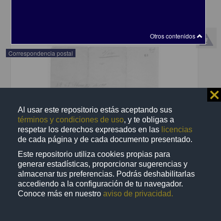
share
Otros contenidos
Correspondencia postal
⨯
Al usar este repositorio estás aceptando sus
términos y condiciones de uso
, y te obligas a
respetar los derechos expresados en las
licencias
de cada página y de cada documento presentado.
Este repositorio utiliza cookies propias para
generar estadísticas, proporcionar sugerencias y
almacenar tus preferencias. Podrás deshabilitarlas
accediendo a la configuración de tu navegador.
Conoce más en nuestro
aviso de privacidad.
Recomienda José Lopp a Jesús Duarte
Lopp, José
[sin fecha]