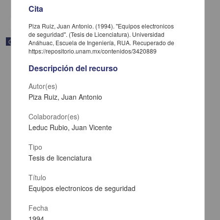
share
Cita
Piza Ruiz, Juan Antonio. (1994). "Equipos electronicos
de seguridad". (Tesis de Licenciatura). Universidad
Correspondencia postal
Anáhuac, Escuela de Ingeniería, RUA. Recuperado de
https://repositorio.unam.mx/contenidos/3420889
Descripción del recurso
Autor(es)
Piza Ruiz, Juan Antonio
Colaborador(es)
Leduc Rubio, Juan Vicente
Tipo
Tesis de licenciatura
Título
Carta de José María Maytorena a Francisco I. Madero en la que
Equipos electronicos de seguridad
informa se irá a la costa por prescripción médica
Maytorena, José María
Fecha
[sin fecha]
1994