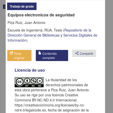
Trabajo de grado
Correspondencia postal
Equipos electronicos de seguridad
Piza Ruiz, Juan Antonio
Escuela de Ingeniería, RUA,
Tesis
(
Repositorio de la
Dirección General de Bibliotecas y Servicios Digitales de
Información
)
Ficha
Contenido
share
Compartir
original
completo
Licencia de uso
La titularidad de los
Carta de H. C. Pitman a Francisco I. Madero en la que le solicita
derechos patrimoniales de
una fotografía
esta obra pertenece a Piza Ruiz, Juan Antonio.
Pitman, H. C.
Su uso se rige por una licencia Creative
[sin fecha]
Multidisciplina
Commons BY-NC-ND 4.0 Internacional,
https://creativecommons.org/licenses/by-nc-
share
nd/4.0/legalcode.es, fecha de asignación de la