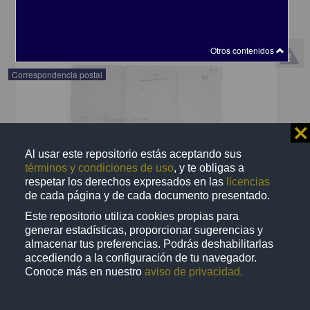
share
Otros contenidos
Correspondencia postal
⨯
Al usar este repositorio estás aceptando sus
términos y condiciones de uso
, y te obligas a
respetar los derechos expresados en las
licencias
de cada página y de cada documento presentado.
Este repositorio utiliza cookies propias para
generar estadísticas, proporcionar sugerencias y
almacenar tus preferencias. Podrás deshabilitarlas
accediendo a la configuración de tu navegador.
Conoce más en nuestro
aviso de privacidad.
Recomienda José Lopp a Jesús Duarte
Lopp, José
[sin fecha]