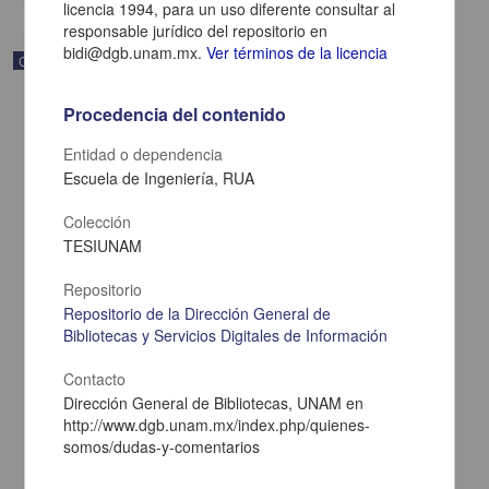
licencia 1994, para un uso diferente consultar al
responsable jurídico del repositorio en
bidi@dgb.unam.mx.
Ver términos de la licencia
Correspondencia postal
Procedencia del contenido
Entidad o dependencia
Escuela de Ingeniería, RUA
Colección
TESIUNAM
Repositorio
Repositorio de la Dirección General de
Bibliotecas y Servicios Digitales de Información
Contacto
Carta de Zeferino Pérez, el general Antonio Rábago se encuentra
en la ranchería de Samalayuca
Dirección General de Bibliotecas, UNAM en
Pérez, Zeferino
http://www.dgb.unam.mx/index.php/quienes-
[sin fecha]
somos/dudas-y-comentarios
Multidisciplina