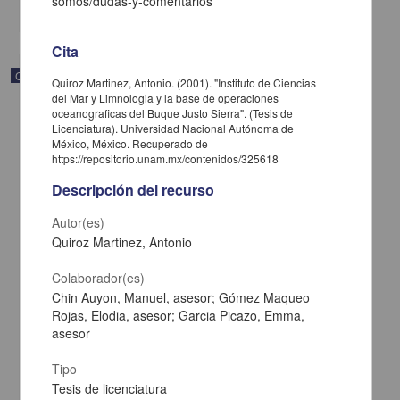
somos/dudas-y-comentarios
share
Cita
Correspondencia postal
Quiroz Martinez, Antonio. (2001). "Instituto de Ciencias
del Mar y Limnologia y la base de operaciones
oceanograficas del Buque Justo Sierra". (Tesis de
Licenciatura). Universidad Nacional Autónoma de
México, México. Recuperado de
https://repositorio.unam.mx/contenidos/325618
Descripción del recurso
Autor(es)
Quiroz Martinez, Antonio
Colaborador(es)
Chin Auyon, Manuel, asesor; Gómez Maqueo
Rojas, Elodia, asesor; Garcia Picazo, Emma,
asesor
Carta de José María Maytorena a Francisco I. Madero en la que
informa se irá a la costa por prescripción médica
Tipo
Maytorena, José María
[sin fecha]
Tesis de licenciatura