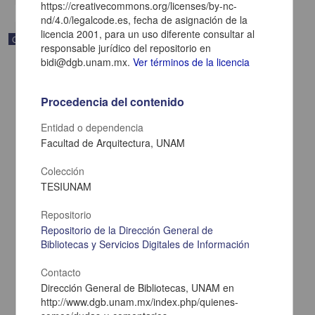
https://creativecommons.org/licenses/by-nc-
nd/4.0/legalcode.es, fecha de asignación de la
licencia 2001, para un uso diferente consultar al
Correspondencia postal
responsable jurídico del repositorio en
bidi@dgb.unam.mx.
Ver términos de la licencia
Procedencia del contenido
Entidad o dependencia
Facultad de Arquitectura, UNAM
Colección
TESIUNAM
Repositorio
Repositorio de la Dirección General de
Bibliotecas y Servicios Digitales de Información
Carta de Zeferino Pérez, el general Antonio Rábago se encuentra
en la ranchería de Samalayuca
Contacto
Pérez, Zeferino
[sin fecha]
Dirección General de Bibliotecas, UNAM en
Multidisciplina
http://www.dgb.unam.mx/index.php/quienes-