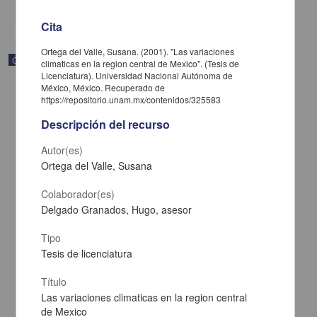
share
Cita
Ortega del Valle, Susana. (2001). "Las variaciones
Correspondencia postal
climaticas en la region central de Mexico". (Tesis de
Licenciatura). Universidad Nacional Autónoma de
México, México. Recuperado de
https://repositorio.unam.mx/contenidos/325583
Descripción del recurso
Autor(es)
Ortega del Valle, Susana
Colaborador(es)
Delgado Granados, Hugo, asesor
Tipo
Tesis de licenciatura
Carta de José María Maytorena a Francisco I. Madero en la que
informa se irá a la costa por prescripción médica
Título
Maytorena, José María
Las variaciones climaticas en la region central
[sin fecha]
de Mexico