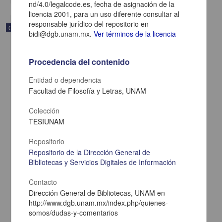
nd/4.0/legalcode.es, fecha de asignación de la
licencia 2001, para un uso diferente consultar al
responsable jurídico del repositorio en
Correspondencia postal
bidi@dgb.unam.mx.
Ver términos de la licencia
Procedencia del contenido
Entidad o dependencia
Facultad de Filosofía y Letras, UNAM
Colección
TESIUNAM
Repositorio
Repositorio de la Dirección General de
Bibliotecas y Servicios Digitales de Información
Carta de Zeferino Pérez, el general Antonio Rábago se encuentra
en la ranchería de Samalayuca
Contacto
Pérez, Zeferino
Dirección General de Bibliotecas, UNAM en
[sin fecha]
http://www.dgb.unam.mx/index.php/quienes-
Multidisciplina
somos/dudas-y-comentarios