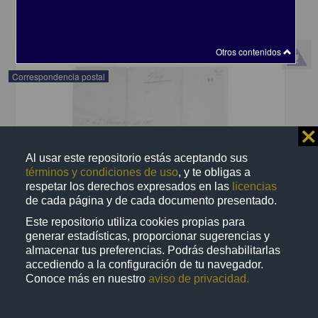
share
Otros contenidos
Correspondencia postal
⨯
Al usar este repositorio estás aceptando sus
términos y condiciones de uso
, y te obligas a
respetar los derechos expresados en las
licencias
de cada página y de cada documento presentado.
Este repositorio utiliza cookies propias para
generar estadísticas, proporcionar sugerencias y
almacenar tus preferencias. Podrás deshabilitarlas
accediendo a la configuración de tu navegador.
Conoce más en nuestro
aviso de privacidad.
Recomienda José Lopp a Jesús Duarte
Lopp, José
[sin fecha]