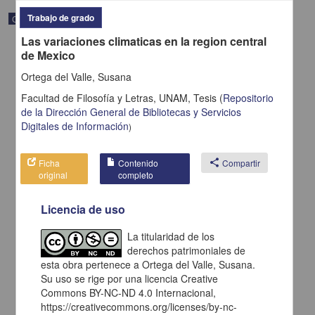
Trabajo de grado
Correspondencia postal
Las variaciones climaticas en la region central
de Mexico
Ortega del Valle, Susana
Facultad de Filosofía y Letras, UNAM,
Tesis
(
Repositorio
de la Dirección General de Bibliotecas y Servicios
Digitales de Información
)
Ficha
Contenido
share
Compartir
original
completo
Licencia de uso
Carta de H. C. Pitman a Francisco I. Madero en la que le solicita
La titularidad de los
una fotografía
derechos patrimoniales de
Pitman, H. C.
esta obra pertenece a Ortega del Valle, Susana.
[sin fecha]
Multidisciplina
Su uso se rige por una licencia Creative
Commons BY-NC-ND 4.0 Internacional,
share
https://creativecommons.org/licenses/by-nc-