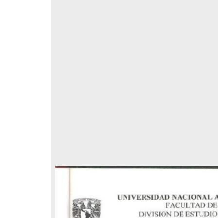
respondencia postal
Correspondencia postal
elegrama de Feliciano
Carta de Refugio Rivera a Luis
avera a Francisco I. Madero
A. García
n que lo felicita a él y al...
avero, Feliciano
Rivera, Refugio
sin fecha]
[sin fecha]