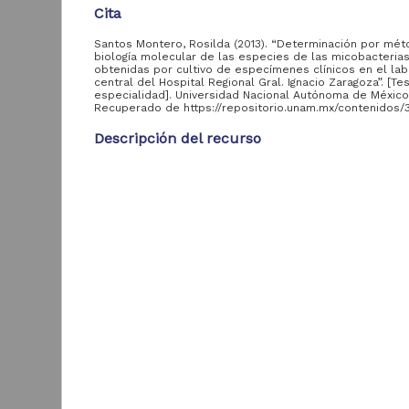
Cita
Santos Montero, Rosilda (2013). “Determinación por mé
Acervo
biología molecular de las especies de las micobacteria
obtenidas por cultivo de especímenes clínicos en el lab
central del Hospital Regional Gral. Ignacio Zaragoza”. [Te
Colecciones
especialidad]. Universidad Nacional Autónoma de México
Universitarias
2,045,979
Recuperado de https://repositorio.unam.mx/contenidos
Digitales
Descripción del recurso
Tesis
569,855
Hemeroteca
Autor(es)
Nacional Digital de
433,535
Santos Montero, Rosilda
México
Colaborador(es)
Artículos
89,475
T
Schabib Hany, Muslim (asesor); Manjarrez Téllez, 
e
Publicaciones del IIJ
(asesor)
19,278
f
Biblioteca Nacional
Tipo
5,450
[
Digital de México
Tesis de especialidad
[
M
Archivo fotográfico
4,631
"Mexico Indigena"
Título
Determinación por métodos de biología molecular
ver más
especies de las micobacterias obtenidas por culti
especímenes clínicos en el laboratorio central del
Regional Gral. Ignacio Zaragoza