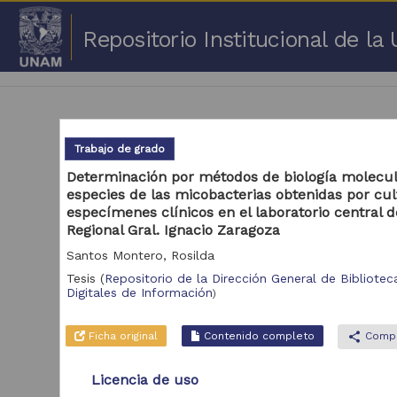
Repositorio Institucional de l
Trabajo de grado
Determinación por métodos de biología molecul
especies de las micobacterias obtenidas por cul
1 -
especímenes clínicos en el laboratorio central d
Regional Gral. Ignacio Zaragoza
Repositorio
Cor
Santos Montero, Rosilda
Tesis
(
Repositorio de la Dirección General de Biblioteca
Portal de Datos
Digitales de Información
Abiertos UNAM,
)
2,045,979
Colecciones
Universitarias
Ficha original
Contenido completo
share
Compa
Repositorio de la
Dirección General de
Bibliotecas y
569,855
Licencia de uso
Servicios Digitales