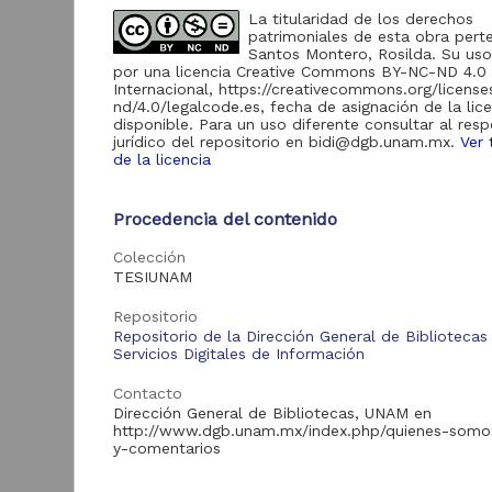
de Información
La titularidad de los derechos
patrimoniales de esta obra pert
Biblioteca y
Santos Montero, Rosilda. Su uso 
Hemeroteca
438,985
por una licencia Creative Commons BY-NC-ND 4.0
Nacional Digital de
Internacional, https://creativecommons.org/licens
México
nd/4.0/legalcode.es, fecha de asignación de la lic
disponible. Para un uso diferente consultar al res
Revistas UNAM
89,475
jurídico del repositorio en bidi@dgb.unam.mx.
Ver 
N
Repositorio del
de la licencia
l
Instituto de
L
Investigaciones
23,758
Jurídicas "RU
Procedencia del contenido
M
Jurídicas"
[
M
Colección
Repositorio del
Instituto de
TESIUNAM
5,334
Investigaciones
Sociales "RUD-IIS"
Repositorio
Repositorio de la Dirección General de Bibliotecas
Repositorio Memoria
Servicios Digitales de Información
Institucional del
Centro de
4,214
Contacto
Investigaciones sobre
Dirección General de Bibliotecas, UNAM en
América del Norte
http://www.dgb.unam.mx/index.php/quienes-somo
"MiCISAN"
Cor
y-comentarios
ver más