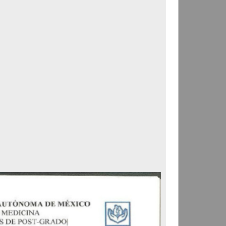
Correspondencia postal
Carta donde le suplican
ordene la libertad de José
Flores Alatorre
Maldonado, Manuel
[sin fecha]