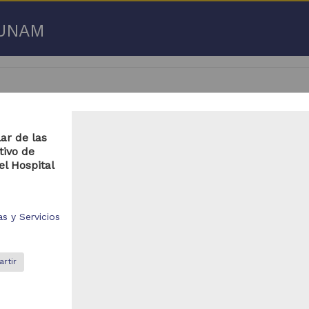
a UNAM
ar de las
tivo de
 50 de
3,192,753 resultados
el Hospital
respondencia postal
Correspondencia postal
s y Servicios
rtir