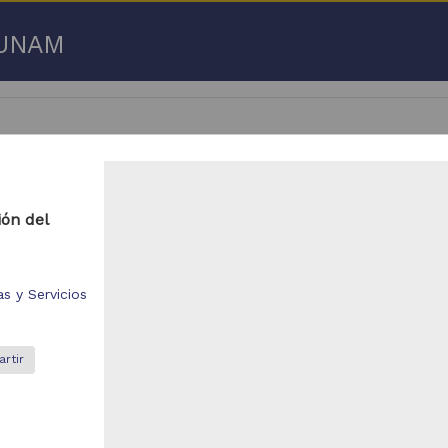
a UNAM
e
ión del
 50 de
3,192,753 resultados
respondencia postal
Correspondencia postal
s y Servicios
rtir