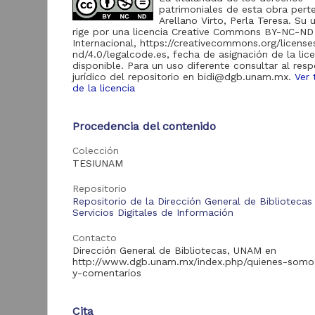
de Información
patrimoniales de esta obra pert
Arellano Virto, Perla Teresa. Su 
Biblioteca y
rige por una licencia Creative Commons BY-NC-ND
Hemeroteca
Internacional, https://creativecommons.org/licens
438,985
Nacional Digital de
nd/4.0/legalcode.es, fecha de asignación de la lic
México
disponible. Para un uso diferente consultar al res
jurídico del repositorio en bidi@dgb.unam.mx.
Ver 
Revistas UNAM
89,475
de la licencia
N
Repositorio del
l
Instituto de
L
Investigaciones
23,758
Procedencia del contenido
Jurídicas "RU
M
Jurídicas"
Colección
[
M
TESIUNAM
Repositorio del
Instituto de
5,334
Investigaciones
Repositorio
Sociales "RUD-IIS"
Repositorio de la Dirección General de Bibliotecas
Servicios Digitales de Información
Repositorio Memoria
Institucional del
Contacto
Centro de
4,214
Dirección General de Bibliotecas, UNAM en
Investigaciones sobre
http://www.dgb.unam.mx/index.php/quienes-somo
América del Norte
y-comentarios
"MiCISAN"
Cor
ver más
Cita