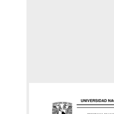
ión del
respondencia postal
Correspondencia postal
elegrama de Feliciano
Carta de Refugio Rivera a Luis
avera a Francisco I. Madero
A. García
n que lo felicita a él y al...
avero, Feliciano
Rivera, Refugio
sin fecha]
[sin fecha]