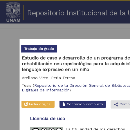
Repositorio Institucional de l
Trabajo de grado
Estudio de caso y desarrollo de un programa d
rehabilitación neuropsicológica para la adquisic
1 -
lenguaje expresivo en un niño
Arellano Virto, Perla Teresa
Repositorio
Cor
Tesis
(
Repositorio de la Dirección General de Biblioteca
Digitales de Información
)
Portal de Datos
Abiertos UNAM,
2,045,979
Colecciones
Ficha original
Contenido completo
share
Compa
Universitarias
Repositorio de la
Licencia de uso
Dirección General de
Bibliotecas y
569,855
Servicios Digitales
La titularidad de los derechos