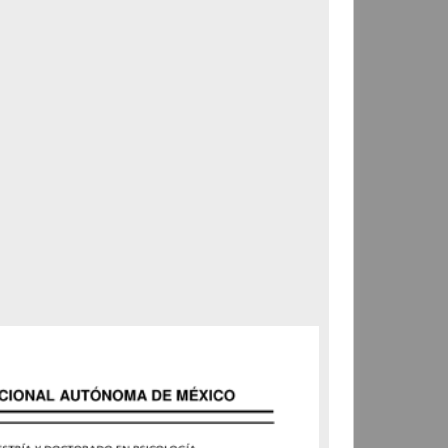
Correspondencia postal
Carta donde le suplican
ordene la libertad de José
Flores Alatorre
Maldonado, Manuel
[sin fecha]