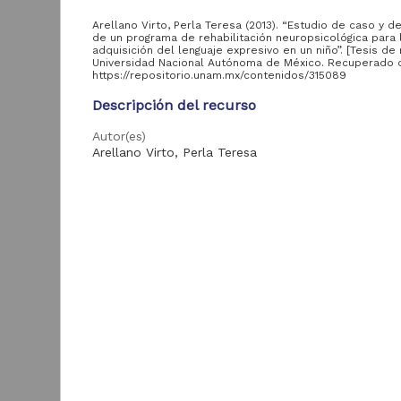
Arellano Virto, Perla Teresa (2013). “Estudio de caso y d
de un programa de rehabilitación neuropsicológica para 
Acervo
adquisición del lenguaje expresivo en un niño”. [Tesis de 
Universidad Nacional Autónoma de México. Recuperado 
https://repositorio.unam.mx/contenidos/315089
Colecciones
Universitarias
2,045,979
Descripción del recurso
Digitales
Autor(es)
Tesis
569,855
Arellano Virto, Perla Teresa
Hemeroteca
Nacional Digital de
433,535
Colaborador(es)
México
Silva Pereyra, Juan Felipe (asesor)
Artículos
89,475
T
Tipo
e
Publicaciones del IIJ
19,278
Tesis de maestría
f
Biblioteca Nacional
5,450
[
Título
Digital de México
[
Estudio de caso y desarrollo de un programa de
M
Archivo fotográfico
rehabilitación neuropsicológica para la adquisición
4,631
"Mexico Indigena"
lenguaje expresivo en un niño
ver más
Fecha
2013