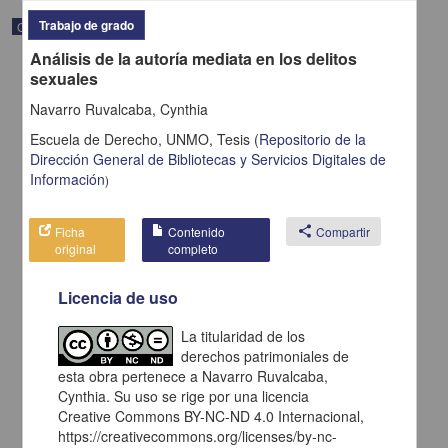
Trabajo de grado
Correspondencia postal
Análisis de la autoría mediata en los delitos
sexuales
Navarro Ruvalcaba, Cynthia
Escuela de Derecho, UNMO,
Tesis
(
Repositorio de la
Dirección General de Bibliotecas y Servicios Digitales de
Información
)
Ficha
Contenido
share
Compartir
original
completo
Licencia de uso
Carta de H. C. Pitman a Francisco I. Madero en la que le solicita
La titularidad de los
una fotografía
derechos patrimoniales de
Pitman, H. C.
esta obra pertenece a Navarro Ruvalcaba,
[sin fecha]
Multidisciplina
Cynthia. Su uso se rige por una licencia
Creative Commons BY-NC-ND 4.0 Internacional,
share
https://creativecommons.org/licenses/by-nc-