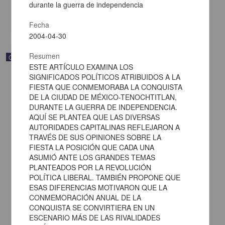
Multidisciplina
durante la guerra de independencia
share
Fecha
2004-04-30
Resumen
Correspondencia postal
ESTE ARTÍCULO EXAMINA LOS
SIGNIFICADOS POLÍTICOS ATRIBUIDOS A LA
FIESTA QUE CONMEMORABA LA CONQUISTA
DE LA CIUDAD DE MÉXICO-TENOCHTITLAN,
DURANTE LA GUERRA DE INDEPENDENCIA.
AQUÍ SE PLANTEA QUE LAS DIVERSAS
AUTORIDADES CAPITALINAS REFLEJARON A
TRAVÉS DE SUS OPINIONES SOBRE LA
FIESTA LA POSICIÓN QUE CADA UNA
ASUMIÓ ANTE LOS GRANDES TEMAS
PLANTEADOS POR LA REVOLUCIÓN
POLÍTICA LIBERAL. TAMBIÉN PROPONE QUE
ESAS DIFERENCIAS MOTIVARON QUE LA
CONMEMORACIÓN ANUAL DE LA
Carta de Francisco Martínez Baca a Francisco I. Madero
CONQUISTA SE CONVIRTIERA EN UN
felicitándolo por el triunfo de la causa
ESCENARIO MÁS DE LAS RIVALIDADES
Martínez Baca, Francisco