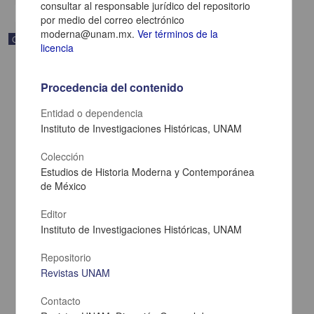
consultar al responsable jurídico del repositorio
por medio del correo electrónico
moderna@unam.mx.
Ver términos de la
Correspondencia postal
licencia
Procedencia del contenido
Entidad o dependencia
Instituto de Investigaciones Históricas, UNAM
Colección
Estudios de Historia Moderna y Contemporánea
de México
Editor
Instituto de Investigaciones Históricas, UNAM
Carta de Zeferino Pérez, el general Antonio Rábago se encuentra
en la ranchería de Samalayuca
Repositorio
Pérez, Zeferino
Revistas UNAM
[sin fecha]
Multidisciplina
Contacto