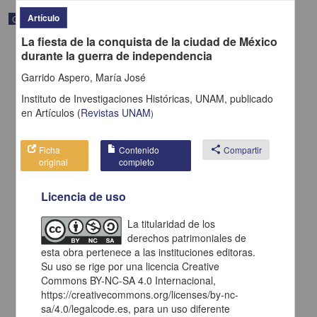
Artículo
Correspondencia postal
La fiesta de la conquista de la ciudad de México
durante la guerra de independencia
Garrido Aspero, María José
Instituto de Investigaciones Históricas, UNAM,
publicado
en
Artículos
(
Revistas UNAM
)
Ficha
Contenido
share
Compartir
original
completo
Licencia de uso
La titularidad de los
Carta de H. C. Pitman a Francisco I. Madero en la que le solicita
derechos patrimoniales de
una fotografía
esta obra pertenece a las instituciones editoras.
Pitman, H. C.
Su uso se rige por una licencia Creative
[sin fecha]
Multidisciplina
Commons BY-NC-SA 4.0 Internacional,
https://creativecommons.org/licenses/by-nc-
share
sa/4.0/legalcode.es, para un uso diferente