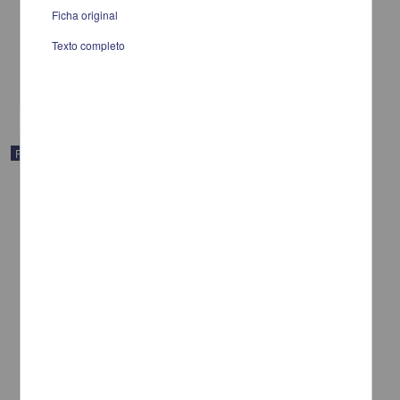
servicios
Ficha original
Muñoz, Vicente G.
[sin fecha]
Texto completo
Multidisciplina
share
Publicación