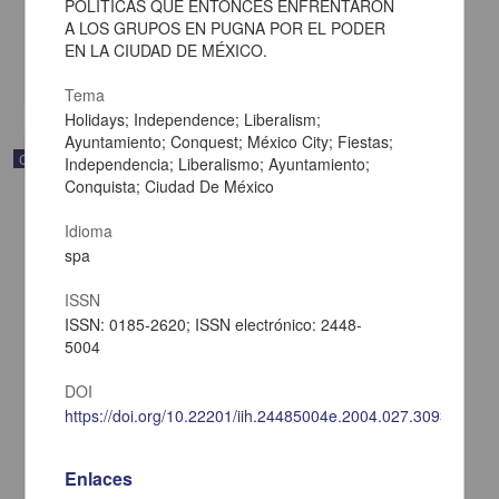
POLÍTICAS QUE ENTONCES ENFRENTARON
[sin fecha]
A LOS GRUPOS EN PUGNA POR EL PODER
Multidisciplina
EN LA CIUDAD DE MÉXICO.
share
Tema
Holidays; Independence; Liberalism;
Ayuntamiento; Conquest; México City; Fiestas;
Correspondencia postal
Independencia; Liberalismo; Ayuntamiento;
Conquista; Ciudad De México
Idioma
spa
ISSN
ISSN: 0185-2620; ISSN electrónico: 2448-
5004
DOI
https://doi.org/10.22201/iih.24485004e.2004.027.3093
Enlaces
Carta de Vicente G. Muñoz a Francisco I. Madero ofreciéndole sus