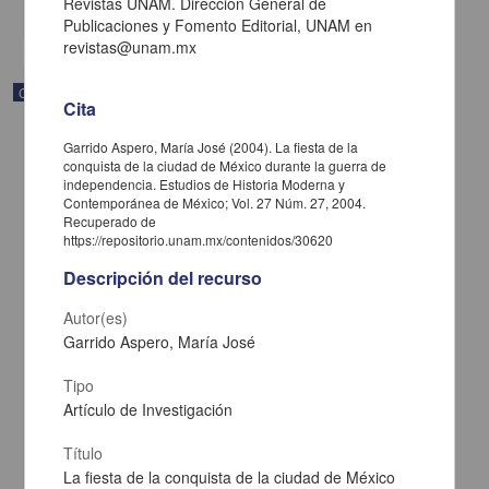
Revistas UNAM. Dirección General de
share
Publicaciones y Fomento Editorial, UNAM en
revistas@unam.mx
Correspondencia postal
Cita
Garrido Aspero, María José (2004). La fiesta de la
conquista de la ciudad de México durante la guerra de
independencia. Estudios de Historia Moderna y
Contemporánea de México; Vol. 27 Núm. 27, 2004.
Recuperado de
https://repositorio.unam.mx/contenidos/30620
Descripción del recurso
Autor(es)
Garrido Aspero, María José
Tipo
Artículo de Investigación
Carta de José María Maytorena a Francisco I. Madero en la que
informa se irá a la costa por prescripción médica
Título
Maytorena, José María
[sin fecha]
La fiesta de la conquista de la ciudad de México