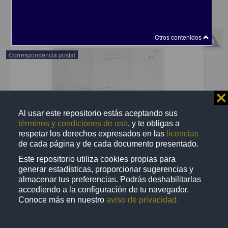
share
Otros contenidos
Correspondencia postal
⨯
Al usar este repositorio estás aceptando sus
términos y condiciones de uso
, y te obligas a
respetar los derechos expresados en las
licencias
de cada página y de cada documento presentado.
Este repositorio utiliza cookies propias para
generar estadísticas, proporcionar sugerencias y
almacenar tus preferencias. Podrás deshabilitarlas
accediendo a la configuración de tu navegador.
Conoce más en nuestro
aviso de privacidad.
Recomienda José Lopp a Jesús Duarte
Lopp, José
[sin fecha]