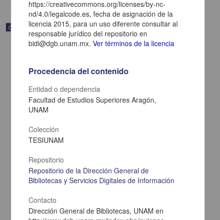
https://creativecommons.org/licenses/by-nc-
nd/4.0/legalcode.es, fecha de asignación de la
licencia 2015, para un uso diferente consultar al
Correspondencia postal
responsable jurídico del repositorio en
bidi@dgb.unam.mx.
Ver términos de la licencia
Procedencia del contenido
Entidad o dependencia
Facultad de Estudios Superiores Aragón,
UNAM
Colección
TESIUNAM
Repositorio
Repositorio de la Dirección General de
Carta de Zeferino Pérez, el general Antonio Rábago se encuentra
en la ranchería de Samalayuca
Bibliotecas y Servicios Digitales de Información
Pérez, Zeferino
[sin fecha]
Contacto
Multidisciplina
Dirección General de Bibliotecas, UNAM en