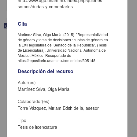
http://www.dgb.unam.mx/index.php/quienes-
share
somos/dudas-y-comentarios
Cita
Correspondencia postal
Martínez Silva, Olga María. (2015). "Representatividad
de género y toma de decisiones : cuotas de género en
la LXII legislatura del Senado de la República". (Tesis
de Licenciatura). Universidad Nacional Autónoma de
México, México. Recuperado de
https://repositorio.unam.mx/contenidos/305148
Descripción del recurso
Autor(es)
Martínez Silva, Olga María
Colaborador(es)
Torre Vázquez, Miriam Edith de la, asesor
Carta de José María Maytorena a Francisco I. Madero en la que
Tipo
informa se irá a la costa por prescripción médica
Tesis de licenciatura
Maytorena, José María
[sin fecha]