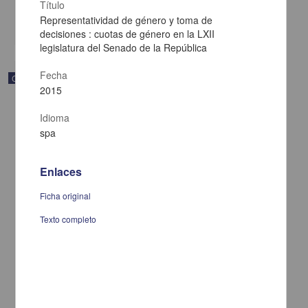
Multidisciplina
Título
Representatividad de género y toma de
share
decisiones : cuotas de género en la LXII
legislatura del Senado de la República
Fecha
Correspondencia postal
2015
Idioma
spa
Enlaces
Ficha original
Texto completo
Carta de Francisco Martínez Baca a Francisco I. Madero
felicitándolo por el triunfo de la causa
Martínez Baca, Francisco