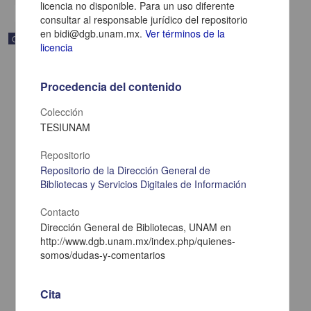
licencia no disponible. Para un uso diferente
consultar al responsable jurídico del repositorio
en bidi@dgb.unam.mx.
Ver términos de la
Correspondencia postal
licencia
Procedencia del contenido
Colección
TESIUNAM
Repositorio
Repositorio de la Dirección General de
Bibliotecas y Servicios Digitales de Información
Contacto
Dirección General de Bibliotecas, UNAM en
http://www.dgb.unam.mx/index.php/quienes-
Carta de Zeferino Pérez, el general Antonio Rábago se encuentra
en la ranchería de Samalayuca
somos/dudas-y-comentarios
Pérez, Zeferino
[sin fecha]
Cita
Multidisciplina