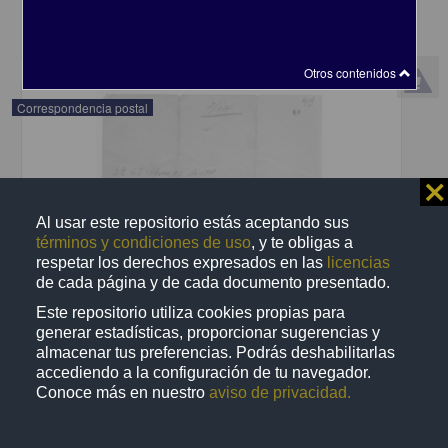
share
Otros contenidos
Correspondencia postal
⨯
Al usar este repositorio estás aceptando sus
términos y condiciones de uso
, y te obligas a
respetar los derechos expresados en las
licencias
de cada página y de cada documento presentado.
Este repositorio utiliza cookies propias para
generar estadísticas, proporcionar sugerencias y
almacenar tus preferencias. Podrás deshabilitarlas
accediendo a la configuración de tu navegador.
Conoce más en nuestro
aviso de privacidad.
Recomienda José Lopp a Jesús Duarte
Lopp, José
[sin fecha]