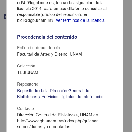
nd/4.0/legalcode.es, fecha de asignación de la
licencia 2014, para un uso diferente consultar al
responsable jurídico del repositorio en
Correspondencia postal
bidi@dgb.unam.mx.
Ver términos de la licencia
Procedencia del contenido
Entidad o dependencia
Facultad de Artes y Diseño, UNAM
Colección
TESIUNAM
Repositorio
Repositorio de la Dirección General de
Bibliotecas y Servicios Digitales de Información
Carta de Zeferino Pérez, el general Antonio Rábago se encuentra
en la ranchería de Samalayuca
Contacto
Pérez, Zeferino
Dirección General de Bibliotecas, UNAM en
[sin fecha]
http://www.dgb.unam.mx/index.php/quienes-
Multidisciplina
somos/dudas-y-comentarios