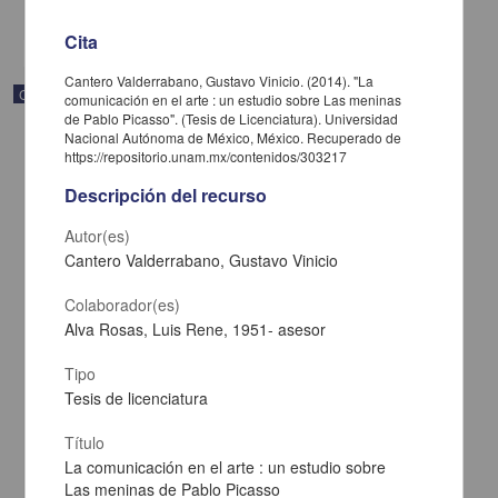
share
Cita
Cantero Valderrabano, Gustavo Vinicio. (2014). "La
Correspondencia postal
comunicación en el arte : un estudio sobre Las meninas
de Pablo Picasso". (Tesis de Licenciatura). Universidad
Nacional Autónoma de México, México. Recuperado de
https://repositorio.unam.mx/contenidos/303217
Descripción del recurso
Autor(es)
Cantero Valderrabano, Gustavo Vinicio
Colaborador(es)
Alva Rosas, Luis Rene, 1951- asesor
Tipo
Tesis de licenciatura
Carta de José María Maytorena a Francisco I. Madero en la que
informa se irá a la costa por prescripción médica
Título
Maytorena, José María
La comunicación en el arte : un estudio sobre
[sin fecha]
Las meninas de Pablo Picasso