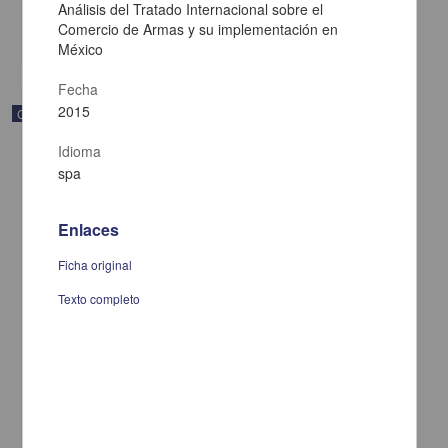
Multidisciplina
Análisis del Tratado Internacional sobre el
Comercio de Armas y su implementación en
share
México
Fecha
2015
Correspondencia postal
Idioma
spa
Enlaces
Ficha original
Texto completo
Carta de Francisco Martínez Baca a Francisco I. Madero
felicitándolo por el triunfo de la causa
Martínez Baca, Francisco