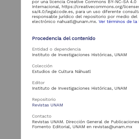
por una licencia Creative Commons BY-NC-SA 4.0
de Información
Internacional, https://creativecommons.org/licens
Biblioteca y
sa/4.0/legalcode.es, para un uso diferente consult
Hemeroteca
responsable jurídico del repositorio por medio del
438,985
Nacional Digital de
electrónico nahuatl@unam.mx.
Ver términos de la 
México
Revistas UNAM
89,475
Procedencia del contenido
N
Repositorio del
l
Entidad o dependencia
Instituto de
L
Investigaciones
23,758
Instituto de Investigaciones Históricas, UNAM
Jurídicas "RU
M
Jurídicas"
Colección
[
Estudios de Cultura Náhuatl
M
Repositorio del
Instituto de
5,334
Editor
Investigaciones
Sociales "RUD-IIS"
Instituto de Investigaciones Históricas, UNAM
Repositorio Memoria
Repositorio
Institucional del
Revistas UNAM
Centro de
4,214
Investigaciones sobre
Contacto
América del Norte
Revistas UNAM. Dirección General de Publicaciones
"MiCISAN"
Cor
Fomento Editorial, UNAM en revistas@unam.mx
ver más