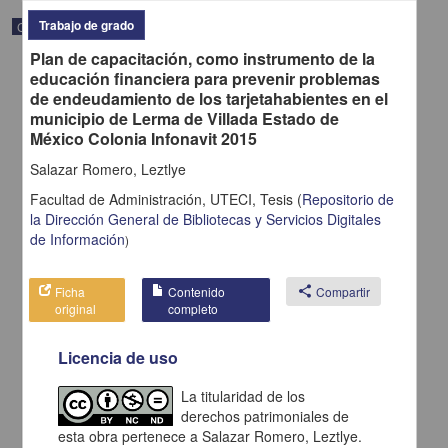
Trabajo de grado
Correspondencia postal
Plan de capacitación, como instrumento de la
educación financiera para prevenir problemas
de endeudamiento de los tarjetahabientes en el
municipio de Lerma de Villada Estado de
México Colonia Infonavit 2015
Salazar Romero, Leztlye
Facultad de Administración, UTECI,
Tesis
(
Repositorio de
la Dirección General de Bibliotecas y Servicios Digitales
de Información
)
Ficha
Contenido
share
Compartir
original
completo
Carta de H. C. Pitman a Francisco I. Madero en la que le solicita
una fotografía
Licencia de uso
Pitman, H. C.
[sin fecha]
Multidisciplina
La titularidad de los
derechos patrimoniales de
share
esta obra pertenece a Salazar Romero, Leztlye.