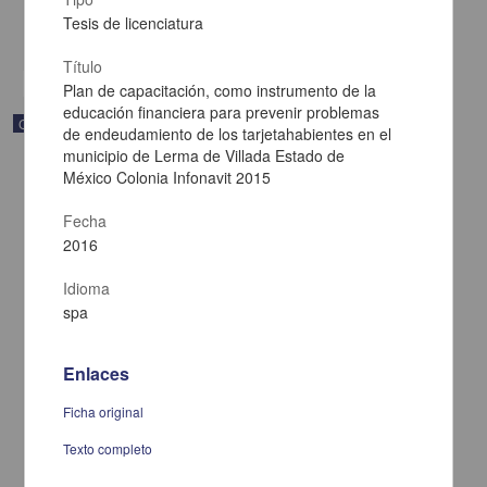
Multidisciplina
Tesis de licenciatura
share
Título
Plan de capacitación, como instrumento de la
educación financiera para prevenir problemas
Correspondencia postal
de endeudamiento de los tarjetahabientes en el
municipio de Lerma de Villada Estado de
México Colonia Infonavit 2015
Fecha
2016
Idioma
spa
Enlaces
Ficha original
Carta de Francisco Martínez Baca a Francisco I. Madero
Texto completo
felicitándolo por el triunfo de la causa
Martínez Baca, Francisco