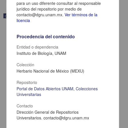
para un uso diferente consultar al responsable
jurídico del repositorio por medio de
contacto@dgru.unam.mx.
Ver términos de la
Correspondencia postal
licencia
Procedencia del contenido
Entidad o dependencia
Instituto de Biología, UNAM
Colección
Herbario Nacional de México (MEXU)
Repositorio
Portal de Datos Abiertos UNAM, Colecciones
Universitarias
Carta de Zeferino Pérez, el general Antonio Rábago se encuentra
en la ranchería de Samalayuca
Contacto
Pérez, Zeferino
Dirección General de Repositorios
[sin fecha]
Universitarios. contacto@dgru.unam.mx
Multidisciplina