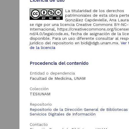
Licencia de uso
de Información
Biblioteca y
La titularidad de los derechos
Hemeroteca
patrimoniales de esta obra pert
438,985
Nacional Digital de
González Capdevielle, Ana Laura
México
se rige por una licencia Creative Commons BY-NC
Internacional, https://creativecommons.org/licens
Revistas UNAM
89,475
nd/4.0/legalcode.es, fecha de asignación de la lic
N
disponible. Para un uso diferente consultar al res
Repositorio del
l
jurídico del repositorio en bidi@dgb.unam.mx.
Ver 
Instituto de
de la licencia
L
Investigaciones
23,758
Jurídicas "RU
M
Jurídicas"
[
Procedencia del contenido
M
Repositorio del
Instituto de
Entidad o dependencia
5,334
Investigaciones
Facultad de Medicina, UNAM
Sociales "RUD-IIS"
Colección
Repositorio Memoria
TESIUNAM
Institucional del
Centro de
4,214
Investigaciones sobre
Repositorio
América del Norte
Repositorio de la Dirección General de Bibliotecas
"MiCISAN"
Servicios Digitales de Información
Cor
ver más
Contacto