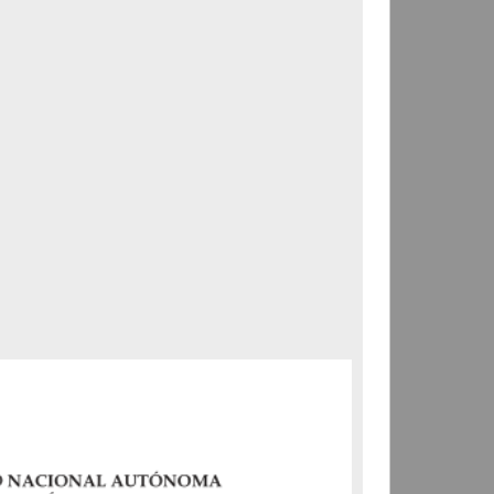
Correspondencia postal
Carta donde le suplican
ordene la libertad de José
Flores Alatorre
Maldonado, Manuel
[sin fecha]