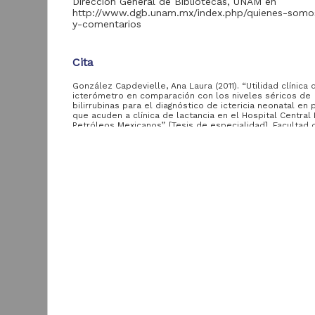
Dirección General de Bibliotecas, UNAM en
http://www.dgb.unam.mx/index.php/quienes-somo
y-comentarios
Acervo
Cita
Colecciones
Universitarias
2,045,979
González Capdevielle, Ana Laura (2011). “Utilidad clínica 
Digitales
icterómetro en comparación con los niveles séricos de
bilirrubinas para el diagnóstico de ictericia neonatal en
Tesis
569,855
que acuden a clínica de lactancia en el Hospital Central
Petróleos Mexicanos”. [Tesis de especialidad]. Facultad 
Hemeroteca
Medicina, UNAM. Recuperado de
Nacional Digital de
433,535
https://repositorio.unam.mx/contenidos/293119
México
Descripción del recurso
Artículos
89,475
T
e
Publicaciones del IIJ
Autor(es)
19,278
f
González Capdevielle, Ana Laura
Biblioteca Nacional
5,450
[
Digital de México
Colaborador(es)
[
M
Escorcia Domínguez, Jorge (asesor); Zamora Garcí
Archivo fotográfico
4,631
Francisco Javier (asesor)
"Mexico Indigena"
ver más
Tipo
Tesis de especialidad