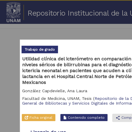
Repositorio Institucional de l
Trabajo de grado
Utilidad clínica del icterómetro en comparación
niveles séricos de bilirrubinas para el diagnósti
1 -
ictericia neonatal en pacientes que acuden a clí
lactancia en el Hospital Central Norte de Petról
Repositorio
Mexicanos
Cor
González Capdevielle, Ana Laura
Portal de Datos
Abiertos UNAM,
Facultad de Medicina, UNAM,
Tesis
(
Repositorio de la 
2,045,979
Colecciones
General de Bibliotecas y Servicios Digitales de Informa
Universitarias
Repositorio de la
Ficha original
Contenido completo
share
Compa
Dirección General de
Bibliotecas y
569,855
Servicios Digitales