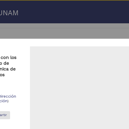
a UNAM
 con los
co de
 50 de
3,192,753 resultados
nica de
eos
respondencia postal
Correspondencia postal
Dirección
ción
)
rtir