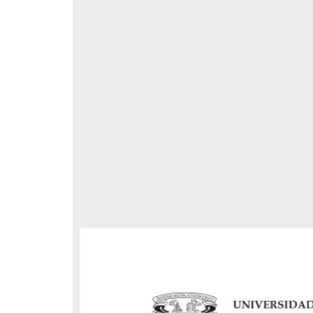
n los
de
ca de
respondencia postal
Correspondencia postal
s
elegrama de Feliciano
Carta de Refugio Rivera a Luis
avera a Francisco I. Madero
A. García
n que lo felicita a él y al...
avero, Feliciano
Rivera, Refugio
sin fecha]
[sin fecha]