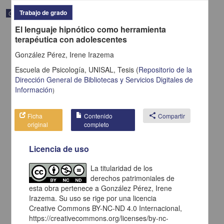
Trabajo de grado
Correspondencia postal
El lenguaje hipnótico como herramienta
terapéutica con adolescentes
González Pérez, Irene Irazema
Escuela de Psicología, UNISAL,
Tesis
(
Repositorio de la
Dirección General de Bibliotecas y Servicios Digitales de
Información
)
Ficha
Contenido
share
Compartir
original
completo
Licencia de uso
Carta de H. C. Pitman a Francisco I. Madero en la que le solicita
La titularidad de los
una fotografía
derechos patrimoniales de
Pitman, H. C.
esta obra pertenece a González Pérez, Irene
[sin fecha]
Multidisciplina
Irazema. Su uso se rige por una licencia
Creative Commons BY-NC-ND 4.0 Internacional,
share
https://creativecommons.org/licenses/by-nc-