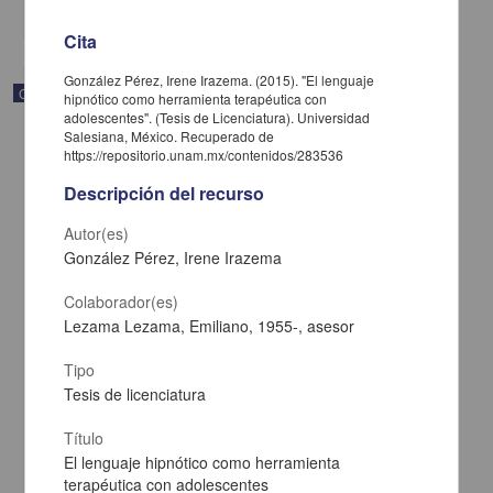
share
Cita
González Pérez, Irene Irazema. (2015). "El lenguaje
Correspondencia postal
hipnótico como herramienta terapéutica con
adolescentes". (Tesis de Licenciatura). Universidad
Salesiana, México. Recuperado de
https://repositorio.unam.mx/contenidos/283536
Descripción del recurso
Autor(es)
González Pérez, Irene Irazema
Colaborador(es)
Lezama Lezama, Emiliano, 1955-, asesor
Tipo
Tesis de licenciatura
Carta de José María Maytorena a Francisco I. Madero en la que
informa se irá a la costa por prescripción médica
Título
Maytorena, José María
El lenguaje hipnótico como herramienta
[sin fecha]
terapéutica con adolescentes