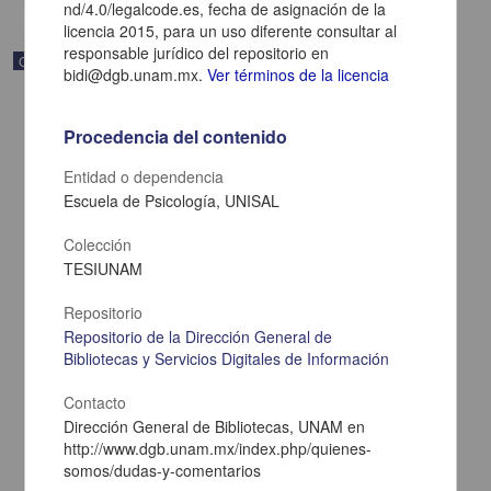
nd/4.0/legalcode.es, fecha de asignación de la
licencia 2015, para un uso diferente consultar al
responsable jurídico del repositorio en
Correspondencia postal
bidi@dgb.unam.mx.
Ver términos de la licencia
Procedencia del contenido
Entidad o dependencia
Escuela de Psicología, UNISAL
Colección
TESIUNAM
Repositorio
Repositorio de la Dirección General de
Bibliotecas y Servicios Digitales de Información
Carta de Zeferino Pérez, el general Antonio Rábago se encuentra
en la ranchería de Samalayuca
Contacto
Pérez, Zeferino
Dirección General de Bibliotecas, UNAM en
[sin fecha]
http://www.dgb.unam.mx/index.php/quienes-
Multidisciplina
somos/dudas-y-comentarios