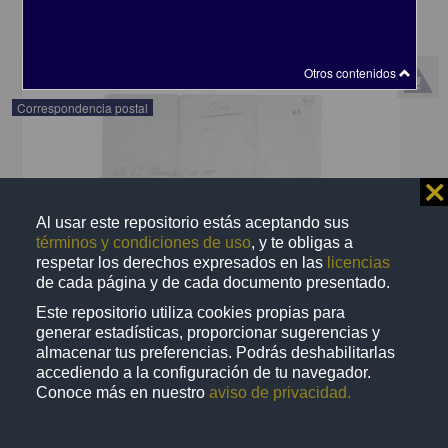
share
Otros contenidos
Correspondencia postal
⨯
Al usar este repositorio estás aceptando sus
términos y condiciones de uso
, y te obligas a
respetar los derechos expresados en las
licencias
de cada página y de cada documento presentado.
Este repositorio utiliza cookies propias para
generar estadísticas, proporcionar sugerencias y
almacenar tus preferencias. Podrás deshabilitarlas
accediendo a la configuración de tu navegador.
Conoce más en nuestro
aviso de privacidad.
Recomienda José Lopp a Jesús Duarte
Lopp, José
[sin fecha]