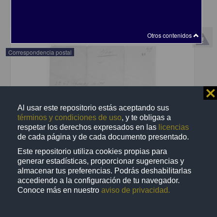
share
Otros contenidos
Correspondencia postal
⨯
Al usar este repositorio estás aceptando sus
términos y condiciones de uso
, y te obligas a
respetar los derechos expresados en las
licencias
de cada página y de cada documento presentado.
Este repositorio utiliza cookies propias para
generar estadísticas, proporcionar sugerencias y
almacenar tus preferencias. Podrás deshabilitarlas
accediendo a la configuración de tu navegador.
Conoce más en nuestro
aviso de privacidad.
Recomienda José Lopp a Jesús Duarte
Lopp, José
[sin fecha]