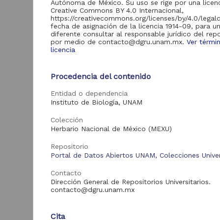
Autónoma de México. Su uso se rige por una licen
de Información
Creative Commons BY 4.0 Internacional,
Biblioteca y
https://creativecommons.org/licenses/by/4.0/legal
Hemeroteca
fecha de asignación de la licencia 1914-09, para u
438,985
Nacional Digital de
diferente consultar al responsable jurídico del repo
México
por medio de contacto@dgru.unam.mx.
Ver térmi
licencia
Revistas UNAM
89,475
N
Repositorio del
l
Procedencia del contenido
Instituto de
L
Investigaciones
23,758
Entidad o dependencia
Jurídicas "RU
M
Jurídicas"
Instituto de Biología, UNAM
[
M
Repositorio del
Colección
Instituto de
5,334
Herbario Nacional de México (MEXU)
Investigaciones
Sociales "RUD-IIS"
Repositorio
Repositorio Memoria
Portal de Datos Abiertos UNAM, Colecciones Univer
Institucional del
Centro de
Contacto
4,214
Investigaciones sobre
Dirección General de Repositorios Universitarios.
América del Norte
contacto@dgru.unam.mx
"MiCISAN"
Cor
ver más
Cita