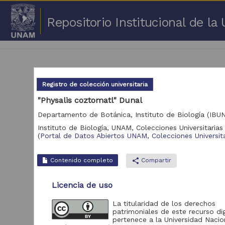
Repositorio Institucional de l
Registro de colección universitaria
"Physalis coztomatl" Dunal
Departamento de Botánica, Instituto de Biología (IBU
1 -
Instituto de Biología, UNAM,
Colecciones Universitarias 
(
Portal de Datos Abiertos UNAM, Colecciones Universita
Repositorio
Cor
Portal de Datos
Contenido completo
share
Compartir
Abiertos UNAM,
2,045,979
Colecciones
Universitarias
Licencia de uso
Repositorio de la
La titularidad de los derechos
Dirección General de
patrimoniales de este recurso dig
Bibliotecas y
569,855
pertenece a la Universidad Nacio
Servicios Digitales