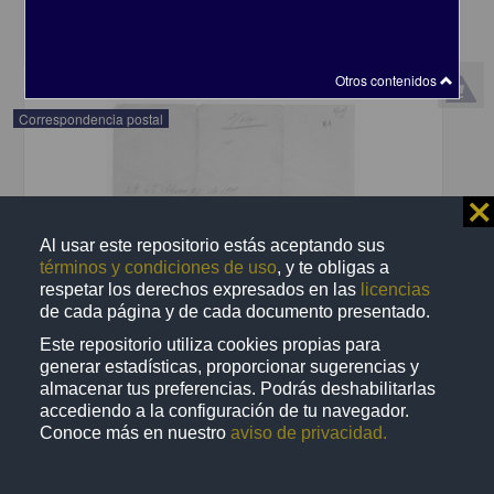
share
Otros contenidos
Correspondencia postal
⨯
Al usar este repositorio estás aceptando sus
términos y condiciones de uso
, y te obligas a
respetar los derechos expresados en las
licencias
de cada página y de cada documento presentado.
Este repositorio utiliza cookies propias para
generar estadísticas, proporcionar sugerencias y
almacenar tus preferencias. Podrás deshabilitarlas
accediendo a la configuración de tu navegador.
Conoce más en nuestro
aviso de privacidad.
Recomienda José Lopp a Jesús Duarte
Lopp, José
[sin fecha]