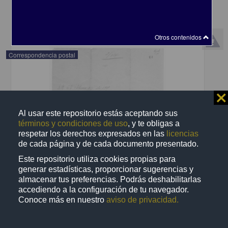
share
Otros contenidos
Correspondencia postal
⨯
Al usar este repositorio estás aceptando sus
términos y condiciones de uso
, y te obligas a
respetar los derechos expresados en las
licencias
de cada página y de cada documento presentado.
Este repositorio utiliza cookies propias para
generar estadísticas, proporcionar sugerencias y
almacenar tus preferencias. Podrás deshabilitarlas
accediendo a la configuración de tu navegador.
Conoce más en nuestro
aviso de privacidad.
Recomienda José Lopp a Jesús Duarte
Lopp, José
[sin fecha]