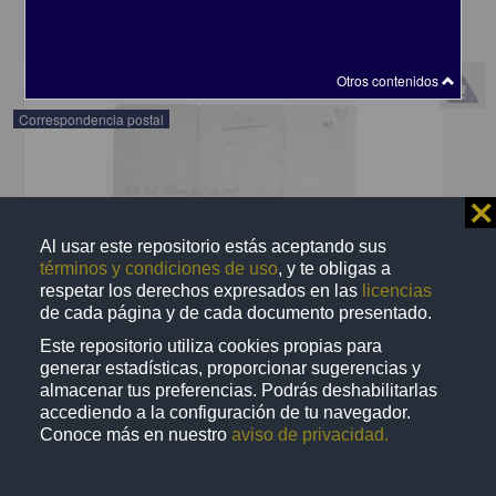
share
Otros contenidos
Correspondencia postal
⨯
Al usar este repositorio estás aceptando sus
términos y condiciones de uso
, y te obligas a
respetar los derechos expresados en las
licencias
de cada página y de cada documento presentado.
Este repositorio utiliza cookies propias para
generar estadísticas, proporcionar sugerencias y
almacenar tus preferencias. Podrás deshabilitarlas
accediendo a la configuración de tu navegador.
Conoce más en nuestro
aviso de privacidad.
Recomienda José Lopp a Jesús Duarte
Lopp, José
[sin fecha]