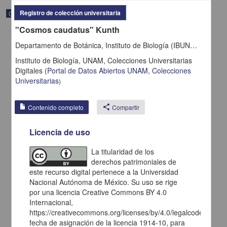
Registro de colección universitaria
Correspondencia postal
"Cosmos caudatus" Kunth
Departamento de Botánica, Instituto de Biología (IBUNAM)
Instituto de Biología, UNAM,
Colecciones Universitarias
Digitales
(
Portal de Datos Abiertos UNAM, Colecciones
Universitarias
)
Contenido completo
share
Compartir
Licencia de uso
La titularidad de los
derechos patrimoniales de
Carta de H. C. Pitman a Francisco I. Madero en la que le solicita
una fotografía
este recurso digital pertenece a la Universidad
Nacional Autónoma de México. Su uso se rige
Pitman, H. C.
[sin fecha]
por una licencia Creative Commons BY 4.0
Multidisciplina
Internacional,
https://creativecommons.org/licenses/by/4.0/legalcode.es,
share
fecha de asignación de la licencia 1914-10, para