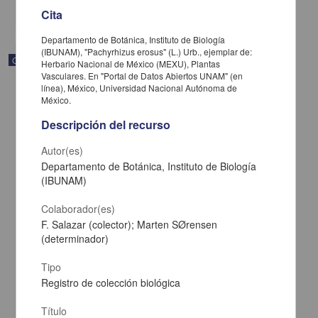
share
Cita
Departamento de Botánica, Instituto de Biología
(IBUNAM), "Pachyrhizus erosus" (L.) Urb., ejemplar de:
Correspondencia postal
Herbario Nacional de México (MEXU), Plantas
Vasculares. En "Portal de Datos Abiertos UNAM" (en
línea), México, Universidad Nacional Autónoma de
México.
Descripción del recurso
Autor(es)
Departamento de Botánica, Instituto de Biología
(IBUNAM)
Colaborador(es)
F. Salazar (colector); Marten SØrensen
(determinador)
Tipo
Carta de José María Maytorena a Francisco I. Madero en la que
informa se irá a la costa por prescripción médica
Registro de colección biológica
Maytorena, José María
[sin fecha]
Título