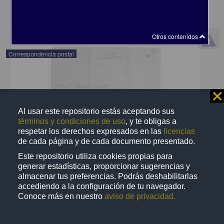
share
Otros contenidos
Correspondencia postal
⨯
Al usar este repositorio estás aceptando sus
términos y condiciones de uso
, y te obligas a
respetar los derechos expresados en las
licencias
de cada página y de cada documento presentado.
Este repositorio utiliza cookies propias para
generar estadísticas, proporcionar sugerencias y
almacenar tus preferencias. Podrás deshabilitarlas
accediendo a la configuración de tu navegador.
Conoce más en nuestro
aviso de privacidad.
Recomienda José Lopp a Jesús Duarte
Lopp, José
[sin fecha]