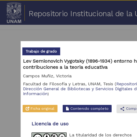
Repositorio Institucional de l
Trabajo de grado
Lev Semionovich Vygotsky (1896-1934) entorno hi
contribuciones a la teoria educativa
1 -
Campos Muñiz, Victoria
Repositorio
Facultad de Filosofía y Letras, UNAM,
Tesis
(
Repositor
Cor
Dirección General de Bibliotecas y Servicios Digitales 
Información
)
Portal de Datos
Abiertos UNAM,
2,045,979
Colecciones
Ficha original
Contenido completo
share
Compa
Universitarias
Repositorio de la
Licencia de uso
Dirección General de
Bibliotecas y
569,855
Servicios Digitales
La titularidad de los derechos