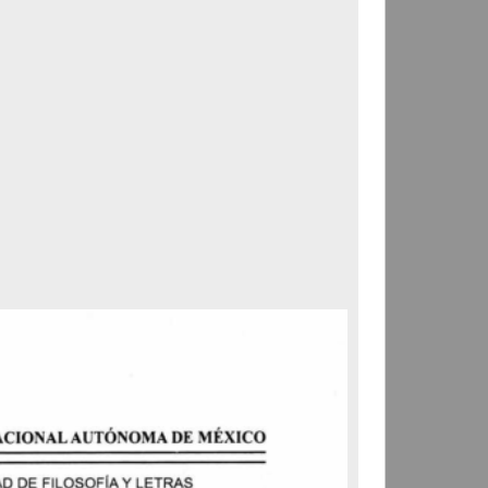
Correspondencia postal
Carta donde le suplican
ordene la libertad de José
Flores Alatorre
Maldonado, Manuel
[sin fecha]