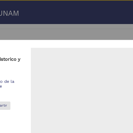
a UNAM
storico y
 50 de
3,192,753 resultados
io de la
respondencia postal
Correspondencia postal
de
rtir