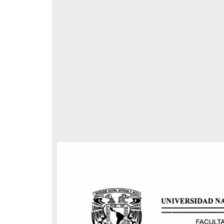
respondencia postal
Correspondencia postal
elegrama de Feliciano
Carta de Refugio Rivera a Luis
avera a Francisco I. Madero
A. García
n que lo felicita a él y al...
avero, Feliciano
Rivera, Refugio
sin fecha]
[sin fecha]