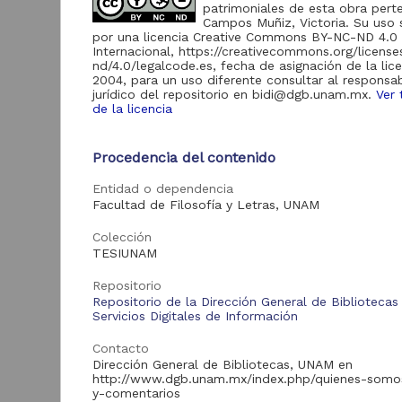
de Información
patrimoniales de esta obra pert
Campos Muñiz, Victoria. Su uso s
Biblioteca y
por una licencia Creative Commons BY-NC-ND 4.0
Hemeroteca
Internacional, https://creativecommons.org/licens
438,985
Nacional Digital de
nd/4.0/legalcode.es, fecha de asignación de la lic
México
2004, para un uso diferente consultar al responsa
jurídico del repositorio en bidi@dgb.unam.mx.
Ver 
Revistas UNAM
89,475
de la licencia
N
Repositorio del
l
Instituto de
L
Procedencia del contenido
Investigaciones
23,758
Jurídicas "RU
M
Jurídicas"
Entidad o dependencia
[
Facultad de Filosofía y Letras, UNAM
M
Repositorio del
Instituto de
5,334
Colección
Investigaciones
TESIUNAM
Sociales "RUD-IIS"
Repositorio Memoria
Repositorio
Institucional del
Repositorio de la Dirección General de Bibliotecas
Centro de
Servicios Digitales de Información
4,214
Investigaciones sobre
América del Norte
Contacto
"MiCISAN"
Cor
Dirección General de Bibliotecas, UNAM en
ver más
http://www.dgb.unam.mx/index.php/quienes-somo
y-comentarios