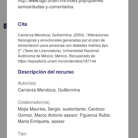
http://www.dgb.unam.mx/index.php/quienes-
share
somos/dudas-y-comentarios
Cita
Correspondencia postal
Carranza Mendoza, Guillermina. (2004). "Alteraciones
fisiologicas y emocionales generadas por el plan de
alimentacion para personas con diabetes mellitus tipo
2". (Tesis de Licenciatura). Universidad Nacional
Autónoma de México, México. Recuperado de
https://repositorio.unam.mx/contenidos/187144
Descripción del recurso
Autor(es)
Carranza Mendoza, Guillermina
Colaborador(es)
Mejia Mauries, Sergio, sustentante; Cardoso
Gómez, Marco Antonio asesor; Figueroa Rubio,
Carta de José María Maytorena a Francisco I. Madero en la que
Maria Enriqueta, asesor
informa se irá a la costa por prescripción médica
Maytorena, José María
Tipo
[sin fecha]