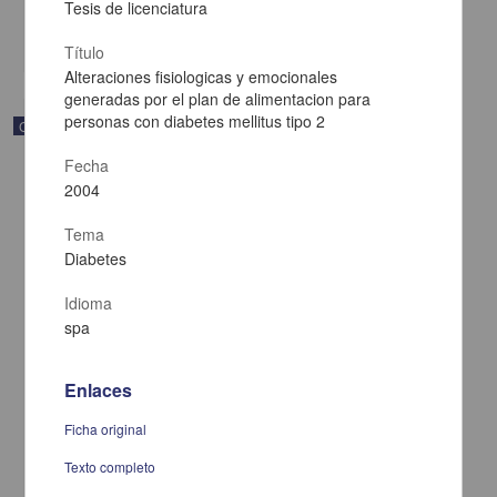
Multidisciplina
Tesis de licenciatura
share
Título
Alteraciones fisiologicas y emocionales
generadas por el plan de alimentacion para
personas con diabetes mellitus tipo 2
Correspondencia postal
Fecha
2004
Tema
Diabetes
Idioma
spa
Enlaces
Ficha original
Carta de Francisco Martínez Baca a Francisco I. Madero
Texto completo
felicitándolo por el triunfo de la causa
Martínez Baca, Francisco