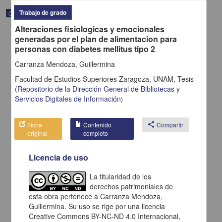
Trabajo de grado
Correspondencia postal
Alteraciones fisiologicas y emocionales
generadas por el plan de alimentacion para
personas con diabetes mellitus tipo 2
Carranza Mendoza, Guillermina
Facultad de Estudios Superiores Zaragoza, UNAM,
Tesis
(
Repositorio de la Dirección General de Bibliotecas y
Servicios Digitales de Información
)
Ficha
Contenido
share
Compartir
original
completo
Licencia de uso
Carta de H. C. Pitman a Francisco I. Madero en la que le solicita
una fotografía
La titularidad de los
Pitman, H. C.
derechos patrimoniales de
[sin fecha]
Multidisciplina
esta obra pertenece a Carranza Mendoza,
Guillermina. Su uso se rige por una licencia
share
Creative Commons BY-NC-ND 4.0 Internacional,