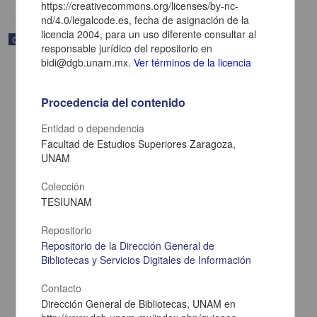
https://creativecommons.org/licenses/by-nc-
nd/4.0/legalcode.es, fecha de asignación de la
licencia 2004, para un uso diferente consultar al
Correspondencia postal
responsable jurídico del repositorio en
bidi@dgb.unam.mx.
Ver términos de la licencia
Procedencia del contenido
Entidad o dependencia
Facultad de Estudios Superiores Zaragoza,
UNAM
Colección
TESIUNAM
Repositorio
Repositorio de la Dirección General de
Carta de Zeferino Pérez, el general Antonio Rábago se encuentra
en la ranchería de Samalayuca
Bibliotecas y Servicios Digitales de Información
Pérez, Zeferino
[sin fecha]
Contacto
Multidisciplina
Dirección General de Bibliotecas, UNAM en