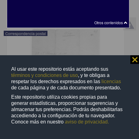
share
Otros contenidos
Correspondencia postal
⨯
Al usar este repositorio estás aceptando sus
términos y condiciones de uso
, y te obligas a
respetar los derechos expresados en las
licencias
de cada página y de cada documento presentado.
Este repositorio utiliza cookies propias para
generar estadísticas, proporcionar sugerencias y
almacenar tus preferencias. Podrás deshabilitarlas
accediendo a la configuración de tu navegador.
Conoce más en nuestro
aviso de privacidad.
Recomienda José Lopp a Jesús Duarte
Lopp, José
[sin fecha]