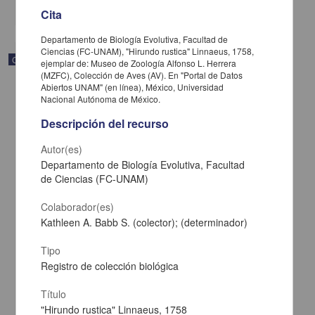
share
Cita
Departamento de Biología Evolutiva, Facultad de
Ciencias (FC-UNAM), "Hirundo rustica" Linnaeus, 1758,
Correspondencia postal
ejemplar de: Museo de Zoología Alfonso L. Herrera
(MZFC), Colección de Aves (AV). En "Portal de Datos
Abiertos UNAM" (en línea), México, Universidad
Nacional Autónoma de México.
Descripción del recurso
Autor(es)
Departamento de Biología Evolutiva, Facultad
de Ciencias (FC-UNAM)
Colaborador(es)
Kathleen A. Babb S. (colector); (determinador)
Tipo
Registro de colección biológica
Carta de José María Maytorena a Francisco I. Madero en la que
informa se irá a la costa por prescripción médica
Maytorena, José María
Título
[sin fecha]
"Hirundo rustica" Linnaeus, 1758