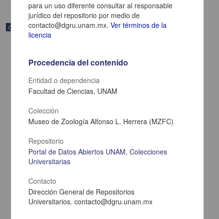
para un uso diferente consultar al responsable
jurídico del repositorio por medio de
contacto@dgru.unam.mx.
Ver términos de la
Correspondencia postal
licencia
Procedencia del contenido
Entidad o dependencia
Facultad de Ciencias, UNAM
Colección
Museo de Zoología Alfonso L. Herrera (MZFC)
Repositorio
Portal de Datos Abiertos UNAM, Colecciones
Universitarias
Carta de Zeferino Pérez, el general Antonio Rábago se encuentra
en la ranchería de Samalayuca
Contacto
Pérez, Zeferino
Dirección General de Repositorios
[sin fecha]
Universitarios. contacto@dgru.unam.mx
Multidisciplina