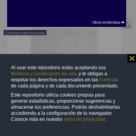
share
Otros contenidos
Correspondencia postal
⨯
Al usar este repositorio estás aceptando sus
términos y condiciones de uso
, y te obligas a
respetar los derechos expresados en las
licencias
de cada página y de cada documento presentado.
Este repositorio utiliza cookies propias para
generar estadísticas, proporcionar sugerencias y
almacenar tus preferencias. Podrás deshabilitarlas
accediendo a la configuración de tu navegador.
Conoce más en nuestro
aviso de privacidad.
Recomienda José Lopp a Jesús Duarte
Lopp, José
[sin fecha]