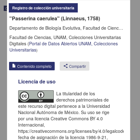
Registro de colección universitaria
Correspondencia postal
"Passerina caerulea" (Linnaeus, 1758)
Departamento de Biología Evolutiva, Facultad de Ciencias (FC-UNAM)
Facultad de Ciencias, UNAM,
Colecciones Universitarias
Digitales
(
Portal de Datos Abiertos UNAM, Colecciones
Universitarias
)
Contenido completo
share
Compartir
Licencia de uso
La titularidad de los
derechos patrimoniales de
Carta de H. C. Pitman a Francisco I. Madero en la que le solicita
una fotografía
este recurso digital pertenece a la Universidad
Nacional Autónoma de México. Su uso se rige
Pitman, H. C.
[sin fecha]
por una licencia Creative Commons BY 4.0
Multidisciplina
Internacional,
https://creativecommons.org/licenses/by/4.0/legalcode.es,
share
fecha de asignación de la licencia 1986-9-21,