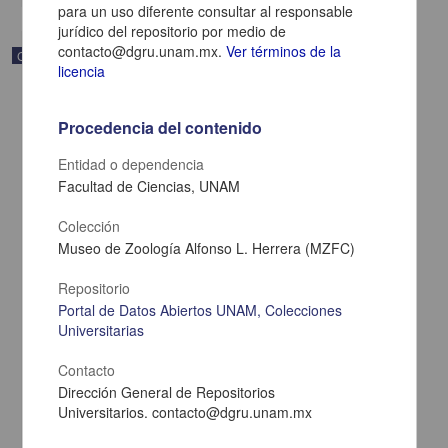
para un uso diferente consultar al responsable
jurídico del repositorio por medio de
contacto@dgru.unam.mx.
Ver términos de la
Correspondencia postal
licencia
Procedencia del contenido
Entidad o dependencia
Facultad de Ciencias, UNAM
Colección
Museo de Zoología Alfonso L. Herrera (MZFC)
Repositorio
Portal de Datos Abiertos UNAM, Colecciones
Universitarias
Carta de Zeferino Pérez, el general Antonio Rábago se encuentra
en la ranchería de Samalayuca
Contacto
Pérez, Zeferino
Dirección General de Repositorios
[sin fecha]
Universitarios. contacto@dgru.unam.mx
Multidisciplina