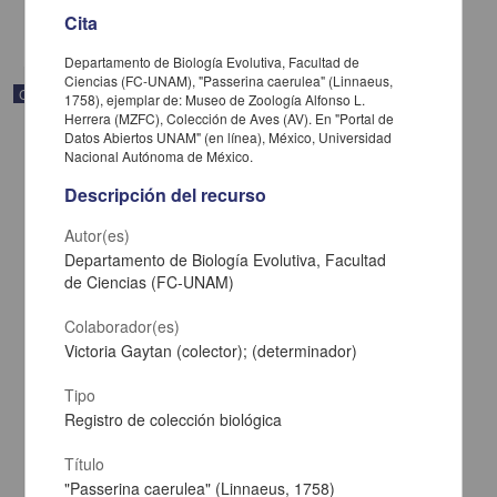
share
Cita
Departamento de Biología Evolutiva, Facultad de
Ciencias (FC-UNAM), "Passerina caerulea" (Linnaeus,
Correspondencia postal
1758), ejemplar de: Museo de Zoología Alfonso L.
Herrera (MZFC), Colección de Aves (AV). En "Portal de
Datos Abiertos UNAM" (en línea), México, Universidad
Nacional Autónoma de México.
Descripción del recurso
Autor(es)
Departamento de Biología Evolutiva, Facultad
de Ciencias (FC-UNAM)
Colaborador(es)
Victoria Gaytan (colector); (determinador)
Tipo
Registro de colección biológica
Carta de José María Maytorena a Francisco I. Madero en la que
informa se irá a la costa por prescripción médica
Maytorena, José María
Título
[sin fecha]
"Passerina caerulea" (Linnaeus, 1758)