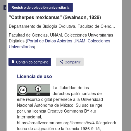
Registro de colección universitaria
Correspondencia postal
"Catherpes mexicanus" (Swainson, 1829)
Departamento de Biología Evolutiva, Facultad de Ciencias (FC-UNAM)
Facultad de Ciencias, UNAM,
Colecciones Universitarias
Digitales
(
Portal de Datos Abiertos UNAM, Colecciones
Universitarias
)
Contenido completo
share
Compartir
Licencia de uso
La titularidad de los
derechos patrimoniales de
Carta de H. C. Pitman a Francisco I. Madero en la que le solicita
una fotografía
este recurso digital pertenece a la Universidad
Nacional Autónoma de México. Su uso se rige
Pitman, H. C.
[sin fecha]
por una licencia Creative Commons BY 4.0
Multidisciplina
Internacional,
https://creativecommons.org/licenses/by/4.0/legalcode.es,
share
fecha de asignación de la licencia 1986-9-15,