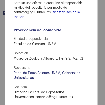
para un uso diferente consultar al responsable
jurídico del repositorio por medio de
contacto@dgru.unam.mx.
Ver términos de la
Correspondencia postal
licencia
Procedencia del contenido
Entidad o dependencia
Facultad de Ciencias, UNAM
Colección
Museo de Zoología Alfonso L. Herrera (MZFC)
Repositorio
Portal de Datos Abiertos UNAM, Colecciones
Universitarias
Carta de Zeferino Pérez, el general Antonio Rábago se encuentra
en la ranchería de Samalayuca
Contacto
Pérez, Zeferino
Dirección General de Repositorios
[sin fecha]
Universitarios. contacto@dgru.unam.mx
Multidisciplina