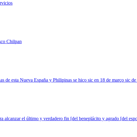
rvicios
isco Chilpan
cias de esta Nueva España y Philipinas se hiço sic en 18 de março sic d
ra alcanzar el último y verdadero fin [del beneplácito y agrado [del esp