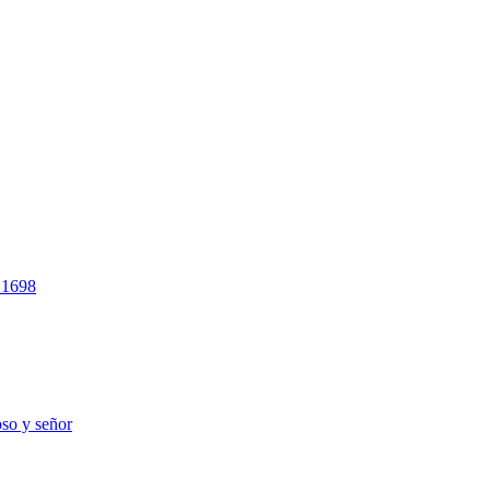
e 1698
oso y señor