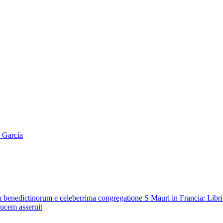
 García
rum benedictinorum e celeberrima congregatione S Mauri in Francia: Lib
lucem asseruit