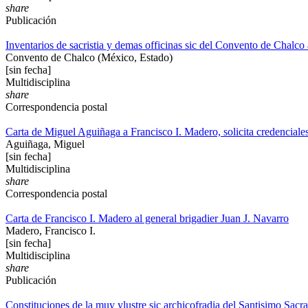
share
Publicación
Inventarios de sacristia y demas officinas sic del Convento de Chalc
Convento de Chalco (México, Estado)
[sin fecha]
Multidisciplina
share
Correspondencia postal
Carta de Miguel Aguiñaga a Francisco I. Madero, solicita credenciales
Aguiñaga, Miguel
[sin fecha]
Multidisciplina
share
Correspondencia postal
Carta de Francisco I. Madero al general brigadier Juan J. Navarro
Madero, Francisco I.
[sin fecha]
Multidisciplina
share
Publicación
Constituciones de la muy ylustre sic archicofradia del Santisimo Sac