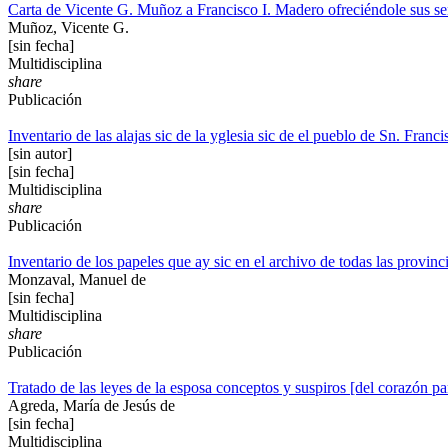
Carta de Vicente G. Muñoz a Francisco I. Madero ofreciéndole sus se
Muñoz, Vicente G.
[sin fecha]
Multidisciplina
share
Publicación
Inventario de las alajas sic de la yglesia sic de el pueblo de Sn. Franc
[sin autor]
[sin fecha]
Multidisciplina
share
Publicación
Inventario de los papeles que ay sic en el archivo de todas las provin
Monzaval, Manuel de
[sin fecha]
Multidisciplina
share
Publicación
Tratado de las leyes de la esposa conceptos y suspiros [del corazón pa
Agreda, María de Jesús de
[sin fecha]
Multidisciplina