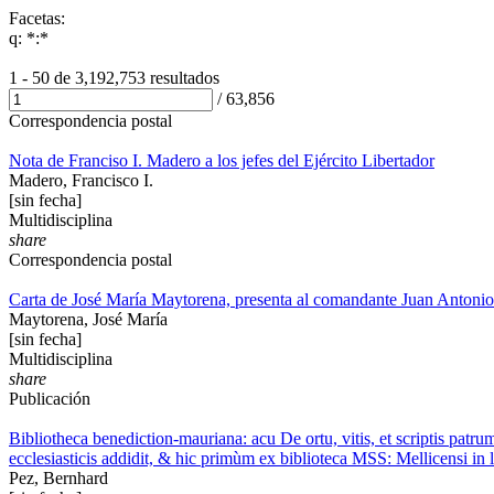
Facetas:
q: *:*
1 - 50 de
3,192,753 resultados
/
63,856
Correspondencia postal
Nota de Franciso I. Madero a los jefes del Ejército Libertador
Madero, Francisco I.
[sin fecha]
Multidisciplina
share
Correspondencia postal
Carta de José María Maytorena, presenta al comandante Juan Antonio
Maytorena, José María
[sin fecha]
Multidisciplina
share
Publicación
Bibliotheca benediction-mauriana: acu De ortu, vitis, et scriptis pat
ecclesiasticis addidit, & hic primùm ex biblioteca MSS: Mellicensi in 
Pez, Bernhard