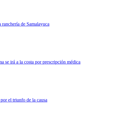
la ranchería de Samalayuca
 se irá a la costa por prescripción médica
or el triunfo de la causa