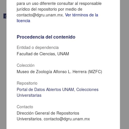
para un uso diferente consultar al responsable
jurídico del repositorio por medio de
contacto@dgru.unam.mx.
Ver términos de la
Correspondencia postal
licencia
Procedencia del contenido
Entidad o dependencia
Facultad de Ciencias, UNAM
Colección
Museo de Zoología Alfonso L. Herrera (MZFC)
Repositorio
Portal de Datos Abiertos UNAM, Colecciones
Universitarias
Carta de Zeferino Pérez, el general Antonio Rábago se encuentra
en la ranchería de Samalayuca
Contacto
Pérez, Zeferino
Dirección General de Repositorios
[sin fecha]
Universitarios. contacto@dgru.unam.mx
Multidisciplina