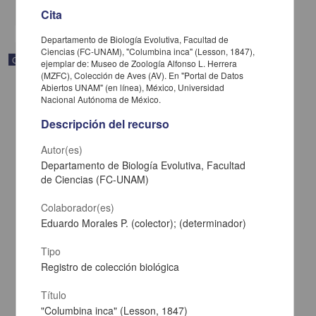
share
Cita
Departamento de Biología Evolutiva, Facultad de
Ciencias (FC-UNAM), "Columbina inca" (Lesson, 1847),
Correspondencia postal
ejemplar de: Museo de Zoología Alfonso L. Herrera
(MZFC), Colección de Aves (AV). En "Portal de Datos
Abiertos UNAM" (en línea), México, Universidad
Nacional Autónoma de México.
Descripción del recurso
Autor(es)
Departamento de Biología Evolutiva, Facultad
de Ciencias (FC-UNAM)
Colaborador(es)
Eduardo Morales P. (colector); (determinador)
Tipo
Registro de colección biológica
Carta de José María Maytorena a Francisco I. Madero en la que
informa se irá a la costa por prescripción médica
Maytorena, José María
Título
[sin fecha]
"Columbina inca" (Lesson, 1847)