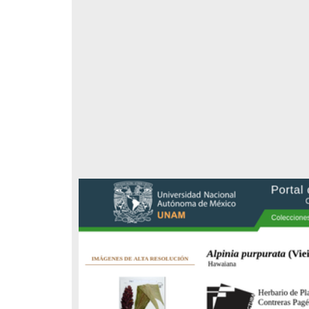
respondencia postal
Correspondencia postal
elegrama de Feliciano
Carta de Refugio Rivera a Luis
avera a Francisco I. Madero
A. García
n que lo felicita a él y al...
avero, Feliciano
Rivera, Refugio
sin fecha]
[sin fecha]