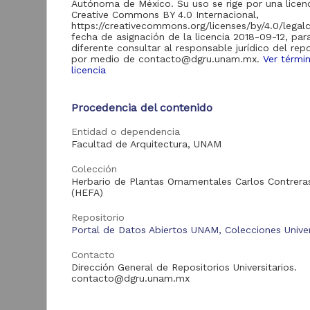
Autónoma de México. Su uso se rige por una licen
de Información
Creative Commons BY 4.0 Internacional,
Biblioteca y
https://creativecommons.org/licenses/by/4.0/legal
Hemeroteca
fecha de asignación de la licencia 2018-09-12, par
438,985
Nacional Digital de
diferente consultar al responsable jurídico del repo
México
por medio de contacto@dgru.unam.mx.
Ver térmi
licencia
Revistas UNAM
89,475
N
Repositorio del
l
Procedencia del contenido
Instituto de
L
Investigaciones
23,758
Entidad o dependencia
Jurídicas "RU
M
Jurídicas"
Facultad de Arquitectura, UNAM
[
M
Repositorio del
Colección
Instituto de
5,334
Herbario de Plantas Ornamentales Carlos Contrera
Investigaciones
(HEFA)
Sociales "RUD-IIS"
Repositorio Memoria
Repositorio
Institucional del
Portal de Datos Abiertos UNAM, Colecciones Univer
Centro de
4,214
Investigaciones sobre
Contacto
América del Norte
Dirección General de Repositorios Universitarios.
"MiCISAN"
Cor
contacto@dgru.unam.mx
ver más