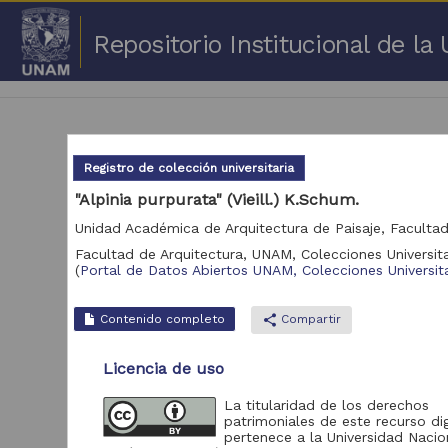
Repositorio Institucional de l
Registro de colección universitaria
"Alpinia purpurata" (Vieill.) K.Schum.
1 -
Facultad de Arquitectura, UNAM,
Colecciones Universita
(
Portal de Datos Abiertos UNAM, Colecciones Universita
Repositorio
Cor
Portal de Datos
Contenido completo
share
Compartir
Abiertos UNAM,
2,045,979
Colecciones
Universitarias
Licencia de uso
Repositorio de la
La titularidad de los derechos
Dirección General de
patrimoniales de este recurso dig
Bibliotecas y
569,855
pertenece a la Universidad Nacio
Servicios Digitales