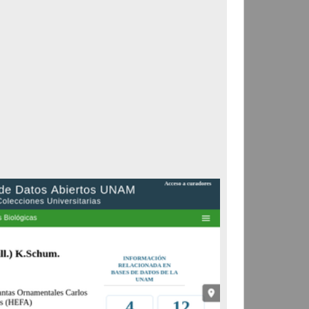
Correspondencia postal
Carta donde le suplican
ordene la libertad de José
Flores Alatorre
Maldonado, Manuel
[sin fecha]