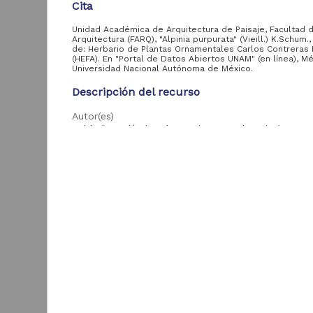
Cita
Unidad Académica de Arquitectura de Paisaje, Facultad 
Acervo
Arquitectura (FARQ), "Alpinia purpurata" (Vieill.) K.Schum.
de: Herbario de Plantas Ornamentales Carlos Contreras
(HEFA). En "Portal de Datos Abiertos UNAM" (en línea), Mé
Colecciones
Universidad Nacional Autónoma de México.
Universitarias
2,045,979
Digitales
Descripción del recurso
Tesis
569,855
Autor(es)
Hemeroteca
Unidad Académica de Arquitectura de Paisaje, Fac
Nacional Digital de
Arquitectura (FARQ)
433,535
México
Colaborador(es)
Artículos
89,475
T
Fernando Granados (colector); Leticia Velázquez
e
(determinador)
Publicaciones del IIJ
19,278
f
Biblioteca Nacional
Tipo
5,450
[
Digital de México
Registro de colección biológica
[
M
Archivo fotográfico
4,631
Título
"Mexico Indigena"
"Alpinia purpurata" (Vieill.) K.Schum.
ver más
Fecha
2018-09-12