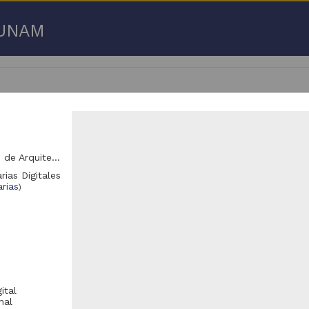
a UNAM
Unidad Académica de Arquitectura de Paisaje, Facultad de Arquitectura (FARQ)
 50 de
3,192,753 resultados
rias Digitales
rias
)
respondencia postal
Correspondencia postal
ital
nal