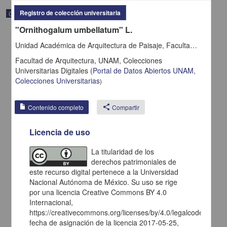
Registro de colección universitaria
Correspondencia postal
"Ornithogalum umbellatum" L.
Unidad Académica de Arquitectura de Paisaje, Facultad de Arquitectura (FARQ)
Facultad de Arquitectura, UNAM,
Colecciones
Universitarias Digitales
(
Portal de Datos Abiertos UNAM,
Colecciones Universitarias
)
Contenido completo
share
Compartir
Licencia de uso
La titularidad de los
derechos patrimoniales de
Carta de H. C. Pitman a Francisco I. Madero en la que le solicita
una fotografía
este recurso digital pertenece a la Universidad
Nacional Autónoma de México. Su uso se rige
Pitman, H. C.
[sin fecha]
por una licencia Creative Commons BY 4.0
Multidisciplina
Internacional,
https://creativecommons.org/licenses/by/4.0/legalcode.es,
share
fecha de asignación de la licencia 2017-05-25,