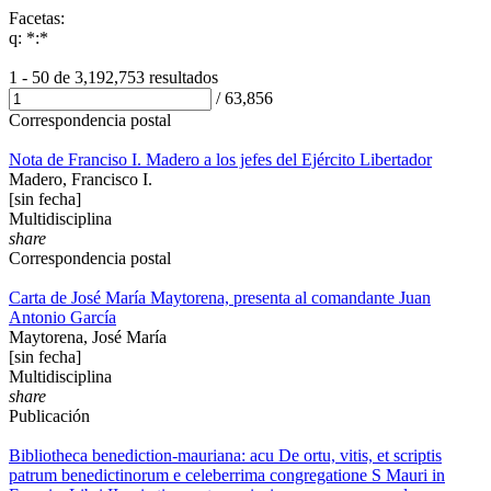
Facetas:
q: *:*
1 - 50 de
3,192,753 resultados
/
63,856
Correspondencia postal
Nota de Franciso I. Madero a los jefes del Ejército Libertador
Madero, Francisco I.
[sin fecha]
Multidisciplina
share
Correspondencia postal
Carta de José María Maytorena, presenta al comandante Juan
Antonio García
Maytorena, José María
[sin fecha]
Multidisciplina
share
Publicación
Bibliotheca benediction-mauriana: acu De ortu, vitis, et scriptis
patrum benedictinorum e celeberrima congregatione S Mauri in