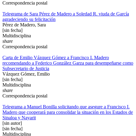
Correspondencia postal
Telegrama de Sara Pérez de Madero a Soledad R. viuda de García
agradeciendo su felicitación
Pérez de Madero, Sara
[sin fecha]
Multidisciplina
share
Correspondencia postal
Carta de Emilio Vázquez Gómez a Francisco I. Madero
recomendando a Federico González Garza para desempeñarse como
Subsecretario de Justicia
Vázquez Gómez, Emilio
[sin fecha]
Multidisciplina
share
Correspondencia postal
Telegrama a Manuel Bonilla solicitando que asegure a Francisco I.
Madero que cooperará para consolidar la situación en los Estados de
Sinaloa y Nayarit
[sin autor]
[sin fecha]
Multidisciplina