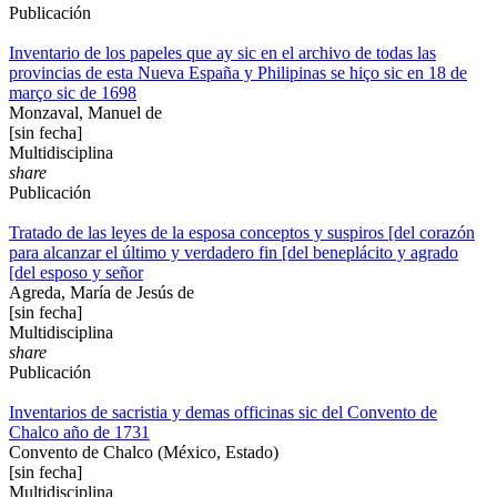
Publicación
Inventario de los papeles que ay sic en el archivo de todas las
provincias de esta Nueva España y Philipinas se hiço sic en 18 de
março sic de 1698
Monzaval, Manuel de
[sin fecha]
Multidisciplina
share
Publicación
Tratado de las leyes de la esposa conceptos y suspiros [del corazón
para alcanzar el último y verdadero fin [del beneplácito y agrado
[del esposo y señor
Agreda, María de Jesús de
[sin fecha]
Multidisciplina
share
Publicación
Inventarios de sacristia y demas officinas sic del Convento de
Chalco año de 1731
Convento de Chalco (México, Estado)
[sin fecha]
Multidisciplina