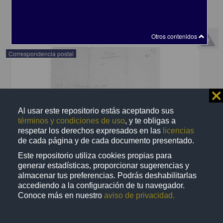
share
Otros contenidos
Correspondencia postal
⨯
Al usar este repositorio estás aceptando sus
términos y condiciones de uso
, y te obligas a
respetar los derechos expresados en las
licencias
de cada página y de cada documento presentado.
Este repositorio utiliza cookies propias para
generar estadísticas, proporcionar sugerencias y
almacenar tus preferencias. Podrás deshabilitarlas
accediendo a la configuración de tu navegador.
Conoce más en nuestro
aviso de privacidad.
Recomienda José Lopp a Jesús Duarte
Lopp, José
[sin fecha]