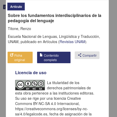
Artículo
Correspondencia postal
Sobre los fundamentos interdisciplinarios de la
pedagogía del lenguaje
Titone, Renzo
Escuela Nacional de Lenguas, Lingüística y Traducción,
UNAM,
publicado en
Artículos
(
Revistas UNAM
)
Ficha
Contenido
share
Compartir
original
completo
Licencia de uso
La titularidad de los
Carta de H. C. Pitman a Francisco I. Madero en la que le solicita
derechos patrimoniales de
una fotografía
esta obra pertenece a las instituciones editoras.
Pitman, H. C.
Su uso se rige por una licencia Creative
[sin fecha]
Multidisciplina
Commons BY-NC-SA 4.0 Internacional,
https://creativecommons.org/licenses/by-nc-
share
sa/4.0/legalcode.es, fecha de asignación de la