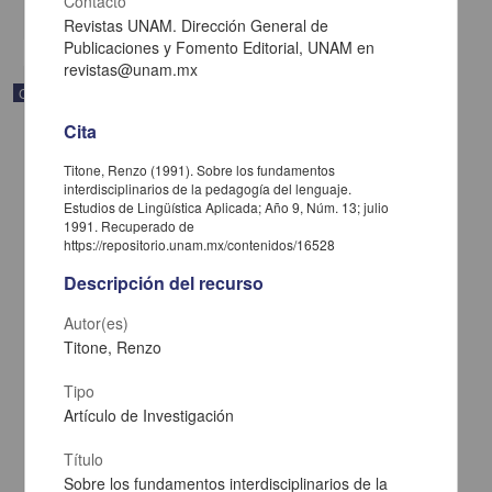
Contacto
share
Revistas UNAM. Dirección General de
Publicaciones y Fomento Editorial, UNAM en
revistas@unam.mx
Correspondencia postal
Cita
Titone, Renzo (1991). Sobre los fundamentos
interdisciplinarios de la pedagogía del lenguaje.
Estudios de Lingüística Aplicada; Año 9, Núm. 13; julio
1991. Recuperado de
https://repositorio.unam.mx/contenidos/16528
Descripción del recurso
Autor(es)
Titone, Renzo
Tipo
Artículo de Investigación
Carta de José María Maytorena a Francisco I. Madero en la que
informa se irá a la costa por prescripción médica
Maytorena, José María
Título
[sin fecha]
Sobre los fundamentos interdisciplinarios de la