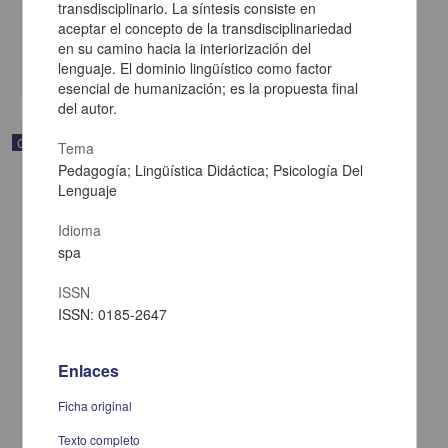
transdisciplinario. La síntesis consiste en
[sin fecha]
aceptar el concepto de la transdisciplinariedad
Multidisciplina
en su camino hacia la interiorización del
share
lenguaje. El dominio lingüístico como factor
esencial de humanización; es la propuesta final
del autor.
Correspondencia postal
Tema
Pedagogía; Lingüística Didáctica; Psicología Del
Lenguaje
Idioma
spa
ISSN
ISSN: 0185-2647
Enlaces
Ficha original
Carta de Vicente G. Muñoz a Francisco I. Madero ofreciéndole sus
Texto completo