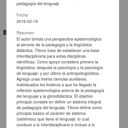
Multidisciplina
pedagogía del lenguaje
share
Fecha
2016-02-19
Resumen
Correspondencia postal
El autor brinda una perspectiva epistemológica
al servicio de la pedagogía y la lingüística
didáctica. Titone trata de establecer una base
interdisciplinaria para estas disciplinas
científicas. Como apoyo considera primero la
lingüística; después la psicología y la psicología
de lenguaje; y por último la antropolingüística.
Agrega unas treinta ciencias auxiliares.
Individualiza los linderos a que ha llegado la
reflexión epistemológica acerca de la pedagogía
del lenguaje y la glotodidáctica. El objetivo
principal consiste en definir un sistema integral
de pedagogía del lenguaje. Titone define como
principio básico el carácter de sistema
Carta de Francisco Martínez Baca a Francisco I. Madero
(sistémico) que tiene el lenguaje; lo cual
felicitándolo por el triunfo de la causa
conduce a lo interdisciplinario e incluso a lo
Martínez Baca, Francisco