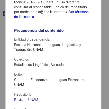
licencia 2016-02-19, para un uso diferente
consultar al responsable jurídico del repositorio
por medio de ela@enallt.unam.mx.
Ver términos
Correspondencia postal
de la licencia
Procedencia del contenido
Entidad o dependencia
Escuela Nacional de Lenguas, Lingüística y
Traducción, UNAM
Colección
Estudios de Lingüística Aplicada
Editor
Centro de Enseñanza de Lenguas Extranjeras,
UNAM
Carta de Zeferino Pérez, el general Antonio Rábago se encuentra
en la ranchería de Samalayuca
Repositorio
Pérez, Zeferino
[sin fecha]
Revistas UNAM
Multidisciplina