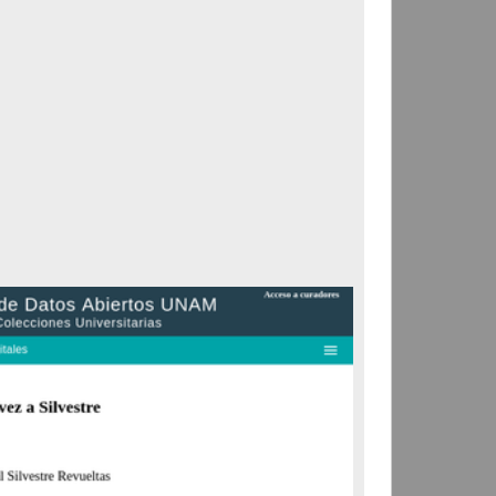
Correspondencia postal
Carta donde le suplican
ordene la libertad de José
Flores Alatorre
Maldonado, Manuel
[sin fecha]