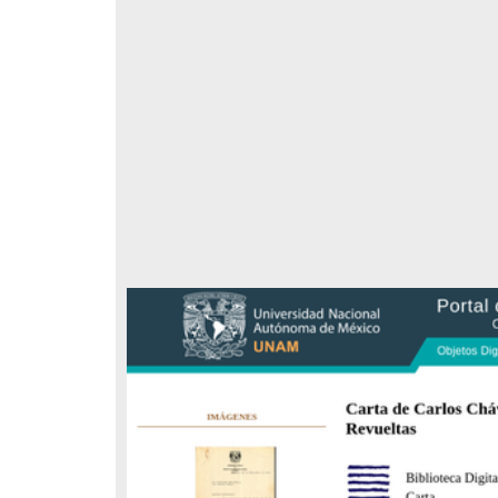
respondencia postal
Correspondencia postal
elegrama de Feliciano
Carta de Refugio Rivera a Luis
avera a Francisco I. Madero
A. García
n que lo felicita a él y al...
avero, Feliciano
Rivera, Refugio
sin fecha]
[sin fecha]