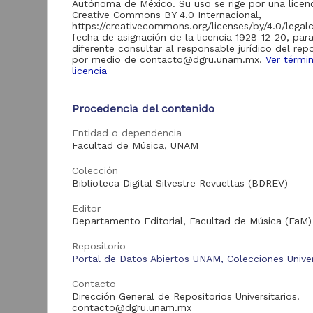
Autónoma de México. Su uso se rige por una licen
de Información
Creative Commons BY 4.0 Internacional,
Biblioteca y
https://creativecommons.org/licenses/by/4.0/legal
Hemeroteca
fecha de asignación de la licencia 1928-12-20, par
438,985
Nacional Digital de
diferente consultar al responsable jurídico del repo
México
por medio de contacto@dgru.unam.mx.
Ver térmi
licencia
Revistas UNAM
89,475
N
Repositorio del
l
Procedencia del contenido
Instituto de
L
Investigaciones
23,758
Entidad o dependencia
Jurídicas "RU
M
Jurídicas"
Facultad de Música, UNAM
[
M
Repositorio del
Colección
Instituto de
5,334
Biblioteca Digital Silvestre Revueltas (BDREV)
Investigaciones
Sociales "RUD-IIS"
Editor
Repositorio Memoria
Departamento Editorial, Facultad de Música (FaM)
Institucional del
Centro de
Repositorio
4,214
Investigaciones sobre
Portal de Datos Abiertos UNAM, Colecciones Univer
América del Norte
"MiCISAN"
Cor
Contacto
ver más
Dirección General de Repositorios Universitarios.
contacto@dgru.unam.mx