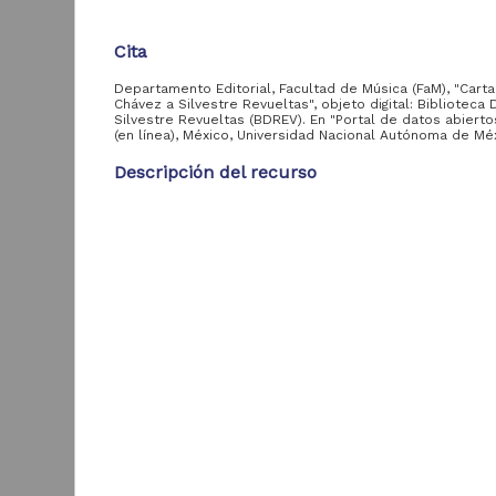
Cita
Acervo
Departamento Editorial, Facultad de Música (FaM), "Cart
Colecciones
Chávez a Silvestre Revueltas", objeto digital: Biblioteca D
Universitarias
Silvestre Revueltas (BDREV). En "Portal de datos abiert
2,045,979
(en línea), México, Universidad Nacional Autónoma de Mé
Digitales
Tesis
Descripción del recurso
569,855
Hemeroteca
Autor(es)
Nacional Digital de
433,535
Departamento Editorial, Facultad de Música (FaM)
México
Artículos
Tipo
89,475
T
Registro de archivo personal
e
Publicaciones del IIJ
19,278
f
Título
Biblioteca Nacional
5,450
[
Carta de Carlos Chávez a Silvestre Revueltas
Digital de México
[
M
Archivo fotográfico
Fecha
4,631
"Mexico Indigena"
1928-12-20
ver más
Enlaces