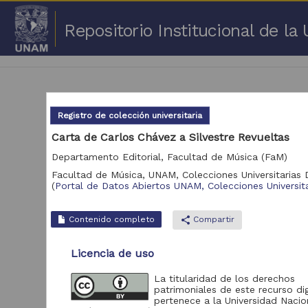
Repositorio Institucional de l
Registro de colección universitaria
Carta de Carlos Chávez a Silvestre Revueltas
Departamento Editorial, Facultad de Música (FaM)
1 -
Facultad de Música, UNAM,
Colecciones Universitarias D
(
Portal de Datos Abiertos UNAM, Colecciones Universita
Repositorio
Cor
Portal de Datos
Contenido completo
share
Compartir
Abiertos UNAM,
2,045,979
Colecciones
Universitarias
Licencia de uso
Repositorio de la
La titularidad de los derechos
Dirección General de
patrimoniales de este recurso dig
Bibliotecas y
569,855
pertenece a la Universidad Nacio
Servicios Digitales