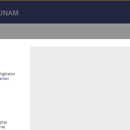
a UNAM
 50 de
3,192,753 resultados
igitales
rias
)
respondencia postal
Correspondencia postal
ital
nal