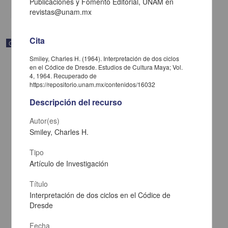
Publicaciones y Fomento Editorial, UNAM en
share
revistas@unam.mx
Cita
Correspondencia postal
Smiley, Charles H. (1964). Interpretación de dos ciclos
en el Códice de Dresde. Estudios de Cultura Maya; Vol.
4, 1964. Recuperado de
https://repositorio.unam.mx/contenidos/16032
Descripción del recurso
Autor(es)
Smiley, Charles H.
Tipo
Artículo de Investigación
Título
Carta de José María Maytorena a Francisco I. Madero en la que
Interpretación de dos ciclos en el Códice de
informa se irá a la costa por prescripción médica
Dresde
Maytorena, José María
[sin fecha]
Fecha