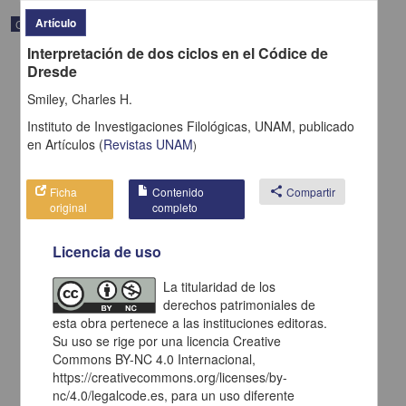
Artículo
Correspondencia postal
Interpretación de dos ciclos en el Códice de
Dresde
Smiley, Charles H.
Instituto de Investigaciones Filológicas, UNAM,
publicado
en
Artículos
(
Revistas UNAM
)
Ficha
Contenido
share
Compartir
original
completo
Licencia de uso
La titularidad de los
Carta de H. C. Pitman a Francisco I. Madero en la que le solicita
derechos patrimoniales de
una fotografía
esta obra pertenece a las instituciones editoras.
Pitman, H. C.
Su uso se rige por una licencia Creative
[sin fecha]
Multidisciplina
Commons BY-NC 4.0 Internacional,
https://creativecommons.org/licenses/by-
share
nc/4.0/legalcode.es, para un uso diferente