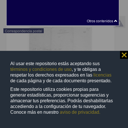
share
Otros contenidos
Correspondencia postal
⨯
Al usar este repositorio estás aceptando sus
términos y condiciones de uso
, y te obligas a
respetar los derechos expresados en las
licencias
de cada página y de cada documento presentado.
Este repositorio utiliza cookies propias para
generar estadísticas, proporcionar sugerencias y
almacenar tus preferencias. Podrás deshabilitarlas
accediendo a la configuración de tu navegador.
Conoce más en nuestro
aviso de privacidad.
Recomienda José Lopp a Jesús Duarte
Lopp, José
[sin fecha]