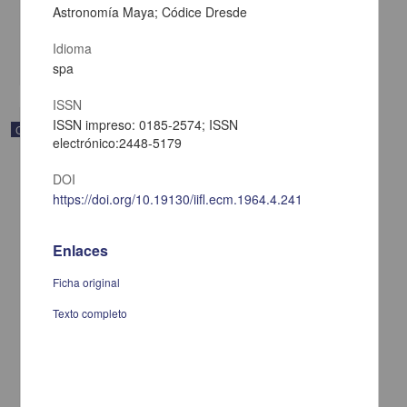
Astronomía Maya; Códice Dresde
[sin fecha]
Multidisciplina
Idioma
share
spa
ISSN
ISSN impreso: 0185-2574; ISSN
Correspondencia postal
electrónico:2448-5179
DOI
https://doi.org/10.19130/iifl.ecm.1964.4.241
Enlaces
Ficha original
Texto completo
Carta de Vicente G. Muñoz a Francisco I. Madero ofreciéndole sus