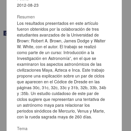
Multidisciplina
2012-08-23
share
Resumen
Los resultados presentados en este artículo
fueron obtenidos por la colaboración de tres
Correspondencia postal
estudiantes avanzados de la Universidad de
Brown: Robert A. Brown, James Dodge y Walter
W. White, con el autor. El trabajo se realizó
como parte de un curso: Introducción a la
Investigación en Astronomía”, en el que se
examinaron los aspectos astronómicos de las
civilizaciones Maya, Azteca e Inca. Este trabajo
propone una explicación sobre un par de ciclos
que aparecen en el Códice de Dresde en las
páginas 30c, 31c, 32c, 33c y 31b, 32b, 33b, 34b
y :35b. Un estudio cuidadoso de este par de
ciclos sugiere que representan una tentativa de
un astrónomo maya para relacionar los
periodos sinódicos de Mercurio, Venus y Marte,
con la rueda sagrada maya de 260 días.
Carta de Francisco Martínez Baca a Francisco I. Madero
felicitándolo por el triunfo de la causa
Tema
Martínez Baca, Francisco