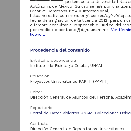
pertenece a la Universidad Nacio
de Información
Autónoma de México. Su uso se rige por una licen
Biblioteca y
Creative Commons BY 4.0 Internacional,
Hemeroteca
https://creativecommons.org/licenses/by/4.0/legal
438,985
Nacional Digital de
fecha de asignación de la licencia 2012, para un u
México
diferente consultar al responsable jurídico del repo
por medio de contacto@dgru.unam.mx.
Ver térmi
Revistas UNAM
89,475
licencia
N
Repositorio del
l
Instituto de
L
Procedencia del contenido
Investigaciones
23,758
Jurídicas "RU
M
Entidad o dependencia
Jurídicas"
[
Instituto de Fisiología Celular, UNAM
M
Repositorio del
Instituto de
Colección
5,334
Investigaciones
Proyectos Universitarios PAPIIT (PAPIIT)
Sociales "RUD-IIS"
Repositorio Memoria
Editor
Institucional del
Dirección General de Asuntos del Personal Académ
Centro de
4,214
Investigaciones sobre
Repositorio
América del Norte
Portal de Datos Abiertos UNAM, Colecciones Univer
"MiCISAN"
Cor
ver más
Contacto
Dirección General de Repositorios Universitarios.