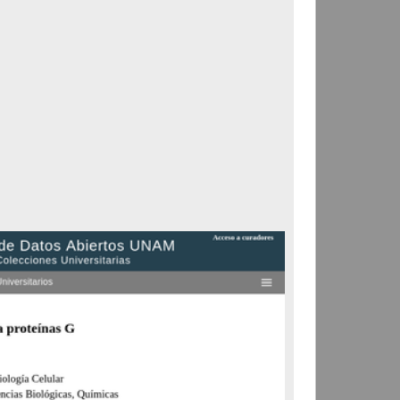
Correspondencia postal
Carta donde le suplican
ordene la libertad de José
Flores Alatorre
Maldonado, Manuel
[sin fecha]