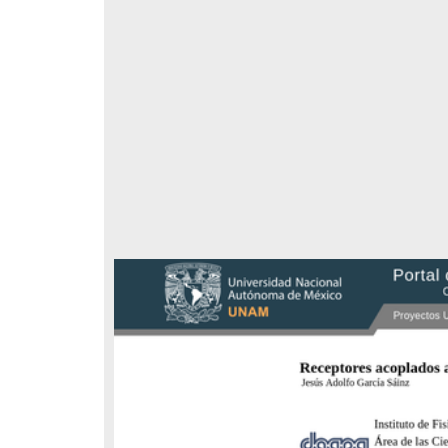
hormonal;
respondencia postal
Correspondencia postal
ca
elegrama de Feliciano
Carta de Refugio Rivera a Luis
avera a Francisco I. Madero
A. García
n que lo felicita a él y al...
avero, Feliciano
Rivera, Refugio
sin fecha]
[sin fecha]