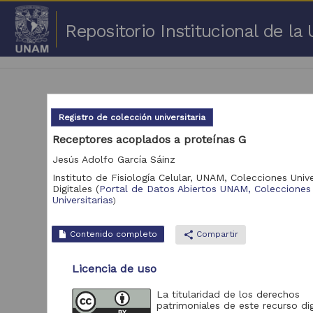
Repositorio Institucional de l
Registro de colección universitaria
Receptores acoplados a proteínas G
Jesús Adolfo García Sáinz
1 -
Instituto de Fisiología Celular, UNAM,
Colecciones Unive
Digitales
(
Portal de Datos Abiertos UNAM, Colecciones
Repositorio
Universitarias
Cor
)
Portal de Datos
Abiertos UNAM,
Contenido completo
share
Compartir
2,045,979
Colecciones
Universitarias
Licencia de uso
Repositorio de la
Dirección General de
La titularidad de los derechos
Bibliotecas y
569,855
patrimoniales de este recurso dig
Servicios Digitales