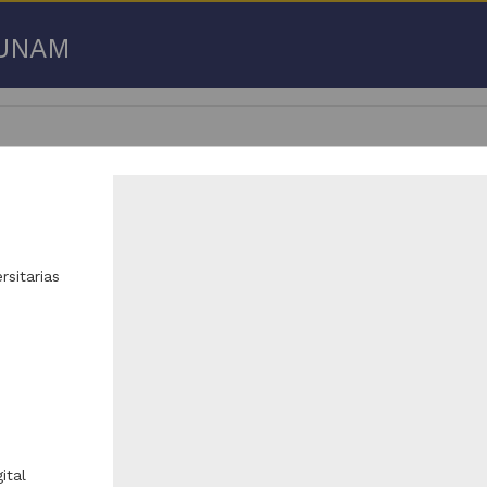
a UNAM
 50 de
3,192,753 resultados
rsitarias
respondencia postal
Correspondencia postal
ital