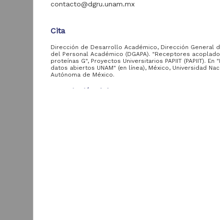
contacto@dgru.unam.mx
Acervo
Cita
Colecciones
Dirección de Desarrollo Académico, Dirección General 
Universitarias
2,045,979
del Personal Académico (DGAPA). "Receptores acoplado
Digitales
proteínas G", Proyectos Universitarios PAPIIT (PAPIIT). En 
datos abiertos UNAM" (en línea), México, Universidad Nac
Autónoma de México.
Tesis
569,855
Hemeroteca
Descripción del recurso
Nacional Digital de
433,535
México
Autor(es)
Jesús Adolfo García Sáinz
Artículos
89,475
T
e
Publicaciones del IIJ
Colaborador(es)
19,278
f
Jesús Adolfo García Sáinz
Biblioteca Nacional
5,450
[
Digital de México
Tipo
[
M
Registro de colección de proyectos
Archivo fotográfico
4,631
"Mexico Indigena"
Título
ver más
Receptores acoplados a proteínas G
Fecha