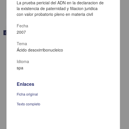
Multidisciplina
La prueba pericial del ADN en la declaracion de
la existencia de paternidad y filiacion juridica
share
con valor probatorio pleno en materia civil
Fecha
2007
Correspondencia postal
Tema
Ácido desoxirribonucleico
Idioma
spa
Enlaces
Ficha original
Texto completo
Carta de Francisco Martínez Baca a Francisco I. Madero
felicitándolo por el triunfo de la causa
Martínez Baca, Francisco