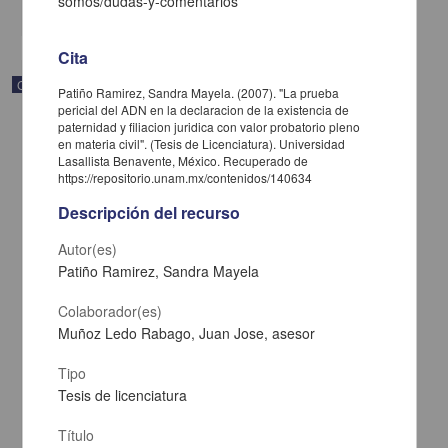
somos/dudas-y-comentarios
share
Cita
Correspondencia postal
Patiño Ramirez, Sandra Mayela. (2007). "La prueba
pericial del ADN en la declaracion de la existencia de
paternidad y filiacion juridica con valor probatorio pleno
en materia civil". (Tesis de Licenciatura). Universidad
Lasallista Benavente, México. Recuperado de
https://repositorio.unam.mx/contenidos/140634
Descripción del recurso
Autor(es)
Patiño Ramirez, Sandra Mayela
Colaborador(es)
Muñoz Ledo Rabago, Juan Jose, asesor
Tipo
Carta de José María Maytorena a Francisco I. Madero en la que
Tesis de licenciatura
informa se irá a la costa por prescripción médica
Maytorena, José María
[sin fecha]
Título