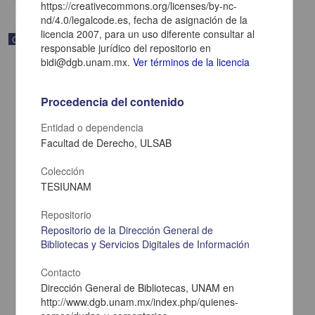
https://creativecommons.org/licenses/by-nc-
nd/4.0/legalcode.es, fecha de asignación de la
licencia 2007, para un uso diferente consultar al
Correspondencia postal
responsable jurídico del repositorio en
bidi@dgb.unam.mx.
Ver términos de la licencia
Procedencia del contenido
Entidad o dependencia
Facultad de Derecho, ULSAB
Colección
TESIUNAM
Repositorio
Repositorio de la Dirección General de
Bibliotecas y Servicios Digitales de Información
Carta de Zeferino Pérez, el general Antonio Rábago se encuentra
en la ranchería de Samalayuca
Contacto
Pérez, Zeferino
[sin fecha]
Dirección General de Bibliotecas, UNAM en
Multidisciplina
http://www.dgb.unam.mx/index.php/quienes-