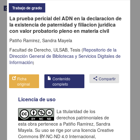
Trabajo de grado
Correspondencia postal
La prueba pericial del ADN en la declaracion de
la existencia de paternidad y filiacion juridica
con valor probatorio pleno en materia civil
Patiño Ramirez, Sandra Mayela
Facultad de Derecho, ULSAB,
Tesis
(
Repositorio de la
Dirección General de Bibliotecas y Servicios Digitales de
Información
)
Ficha
Contenido
share
Compartir
original
completo
Licencia de uso
Carta de H. C. Pitman a Francisco I. Madero en la que le solicita
una fotografía
La titularidad de los
Pitman, H. C.
derechos patrimoniales de
[sin fecha]
Multidisciplina
esta obra pertenece a Patiño Ramirez, Sandra
Mayela. Su uso se rige por una licencia Creative
share
Commons BY-NC-ND 4.0 Internacional,