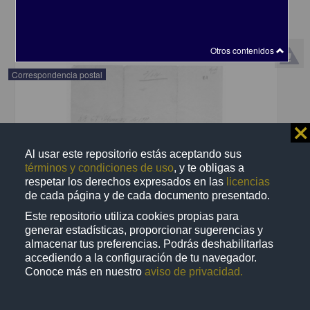
share
Otros contenidos
Correspondencia postal
⨯
Al usar este repositorio estás aceptando sus
términos y condiciones de uso
, y te obligas a
respetar los derechos expresados en las
licencias
de cada página y de cada documento presentado.
Este repositorio utiliza cookies propias para
generar estadísticas, proporcionar sugerencias y
almacenar tus preferencias. Podrás deshabilitarlas
accediendo a la configuración de tu navegador.
Conoce más en nuestro
aviso de privacidad.
Recomienda José Lopp a Jesús Duarte
Lopp, José
[sin fecha]