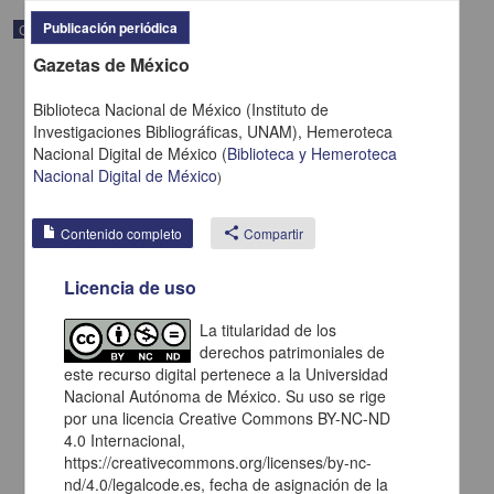
Publicación periódica
Correspondencia postal
Gazetas de México
Biblioteca Nacional de México (Instituto de
Investigaciones Bibliográficas, UNAM),
Hemeroteca
Nacional Digital de México
(
Biblioteca y Hemeroteca
Nacional Digital de México
)
Contenido completo
share
Compartir
Licencia de uso
La titularidad de los
derechos patrimoniales de
Carta de H. C. Pitman a Francisco I. Madero en la que le solicita
una fotografía
este recurso digital pertenece a la Universidad
Nacional Autónoma de México. Su uso se rige
Pitman, H. C.
[sin fecha]
por una licencia Creative Commons BY-NC-ND
Multidisciplina
4.0 Internacional,
https://creativecommons.org/licenses/by-nc-
share
nd/4.0/legalcode.es, fecha de asignación de la