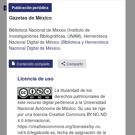
Publicación periódica
Correspondencia postal
Gazetas de México
Biblioteca Nacional de México (Instituto de
Investigaciones Bibliográficas, UNAM),
Hemeroteca
Nacional Digital de México
(
Biblioteca y Hemeroteca
Nacional Digital de México
)
Contenido completo
share
Compartir
Licencia de uso
La titularidad de los
derechos patrimoniales de
Carta de H. C. Pitman a Francisco I. Madero en la que le solicita
una fotografía
este recurso digital pertenece a la Universidad
Nacional Autónoma de México. Su uso se rige
Pitman, H. C.
[sin fecha]
por una licencia Creative Commons BY-NC-ND
Multidisciplina
4.0 Internacional,
https://creativecommons.org/licenses/by-nc-
share
nd/4.0/legalcode.es, fecha de asignación de la