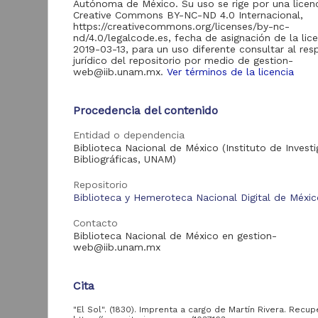
Autónoma de México. Su uso se rige por una licen
de Información
Creative Commons BY-NC-ND 4.0 Internacional,
Biblioteca y
https://creativecommons.org/licenses/by-nc-
Hemeroteca
nd/4.0/legalcode.es, fecha de asignación de la lic
438,985
Nacional Digital de
2019-03-13, para un uso diferente consultar al re
México
jurídico del repositorio por medio de gestion-
web@iib.unam.mx.
Ver términos de la licencia
Revistas UNAM
89,475
N
Repositorio del
l
Procedencia del contenido
Instituto de
L
Investigaciones
23,758
Entidad o dependencia
Jurídicas "RU
M
Jurídicas"
Biblioteca Nacional de México (Instituto de Invest
[
Bibliográficas, UNAM)
M
Repositorio del
Instituto de
Repositorio
5,334
Investigaciones
Biblioteca y Hemeroteca Nacional Digital de Méxi
Sociales "RUD-IIS"
Repositorio Memoria
Contacto
Institucional del
Biblioteca Nacional de México en gestion-
Centro de
web@iib.unam.mx
4,214
Investigaciones sobre
América del Norte
"MiCISAN"
Cita
Cor
ver más
"El Sol". (1830). Imprenta a cargo de Martín Rivera. Recu