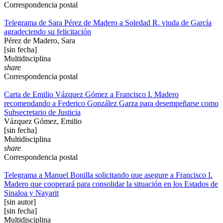
Correspondencia postal
Telegrama de Sara Pérez de Madero a Soledad R. viuda de García
agradeciendo su felicitación
Pérez de Madero, Sara
[sin fecha]
Multidisciplina
share
Correspondencia postal
Carta de Emilio Vázquez Gómez a Francisco I. Madero
recomendando a Federico González Garza para desempeñarse como
Subsecretario de Justicia
Vázquez Gómez, Emilio
[sin fecha]
Multidisciplina
share
Correspondencia postal
Telegrama a Manuel Bonilla solicitando que asegure a Francisco I.
Madero que cooperará para consolidar la situación en los Estados de
Sinaloa y Nayarit
[sin autor]
[sin fecha]
Multidisciplina