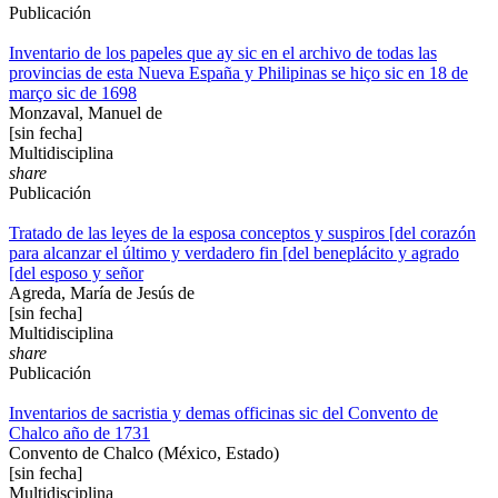
Publicación
Inventario de los papeles que ay sic en el archivo de todas las
provincias de esta Nueva España y Philipinas se hiço sic en 18 de
março sic de 1698
Monzaval, Manuel de
[sin fecha]
Multidisciplina
share
Publicación
Tratado de las leyes de la esposa conceptos y suspiros [del corazón
para alcanzar el último y verdadero fin [del beneplácito y agrado
[del esposo y señor
Agreda, María de Jesús de
[sin fecha]
Multidisciplina
share
Publicación
Inventarios de sacristia y demas officinas sic del Convento de
Chalco año de 1731
Convento de Chalco (México, Estado)
[sin fecha]
Multidisciplina