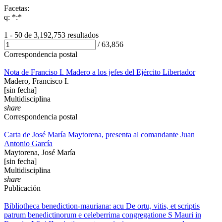
Facetas:
q: *:*
1 - 50 de
3,192,753 resultados
/
63,856
Correspondencia postal
Nota de Franciso I. Madero a los jefes del Ejército Libertador
Madero, Francisco I.
[sin fecha]
Multidisciplina
share
Correspondencia postal
Carta de José María Maytorena, presenta al comandante Juan
Antonio García
Maytorena, José María
[sin fecha]
Multidisciplina
share
Publicación
Bibliotheca benediction-mauriana: acu De ortu, vitis, et scriptis
patrum benedictinorum e celeberrima congregatione S Mauri in