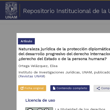
Repositorio Institucional de l
Artículo
Naturaleza jurídica de la protección diplomática
del desarrollo progresivo del derecho internacio
1 -
¿derecho del Estado o de la persona humana?
Ortega Velázquez, Elisa
Repositorio
Cor
Instituto de Investigaciones Jurídicas, UNAM,
publicad
(
Revistas UNAM
)
Portal de Datos
Abiertos UNAM,
2,045,979
Colecciones
Ficha original
Contenido completo
share
Compa
Universitarias
Repositorio de la
Licencia de uso
Dirección General de
Bibliotecas y
569,855
Servicios Digitales
La titularidad de los derechos