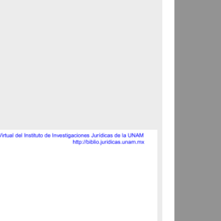
Correspondencia postal
Carta donde le suplican
ordene la libertad de José
Flores Alatorre
Maldonado, Manuel
[sin fecha]