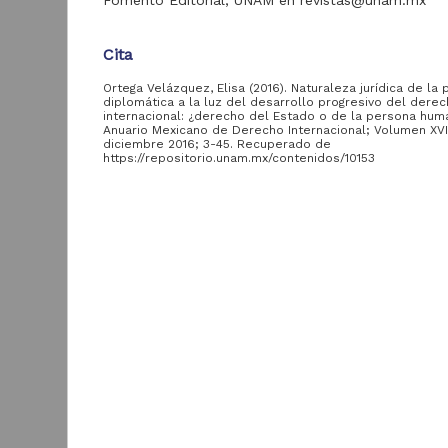
Fomento Editorial, UNAM en revistas@unam.mx
Acervo
Cita
Ortega Velázquez, Elisa (2016). Naturaleza jurídica de la
Colecciones
diplomática a la luz del desarrollo progresivo del dere
Universitarias
2,045,979
internacional: ¿derecho del Estado o de la persona hum
Digitales
Anuario Mexicano de Derecho Internacional; Volumen XVI
diciembre 2016; 3-45. Recuperado de
Tesis
569,855
https://repositorio.unam.mx/contenidos/10153
Hemeroteca
Descripción del recurso
Nacional Digital de
433,535
México
Autor(es)
Artículos
Ortega Velázquez, Elisa
89,475
T
e
Publicaciones del IIJ
19,278
Tipo
f
Artículo de Investigación
Biblioteca Nacional
5,450
[
Digital de México
[
Título
M
Archivo fotográfico
Naturaleza jurídica de la protección diplomática a 
4,631
"Mexico Indigena"
del desarrollo progresivo del derecho internacional
¿derecho del Estado o de la persona humana?
ver más
Fecha
2016-01-01