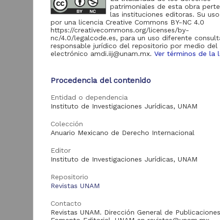
de Información
patrimoniales de esta obra pert
las instituciones editoras. Su uso
Biblioteca y
por una licencia Creative Commons BY-NC 4.0
Hemeroteca
https://creativecommons.org/licenses/by-
438,985
Nacional Digital de
nc/4.0/legalcode.es, para un uso diferente consult
México
responsable jurídico del repositorio por medio del
electrónico amdi.iij@unam.mx.
Ver términos de la l
Revistas UNAM
89,475
N
Repositorio del
l
Instituto de
Procedencia del contenido
L
Investigaciones
23,758
Jurídicas "RU
Entidad o dependencia
M
Jurídicas"
[
Instituto de Investigaciones Jurídicas, UNAM
M
Repositorio del
Instituto de
Colección
5,334
Investigaciones
Anuario Mexicano de Derecho Internacional
Sociales "RUD-IIS"
Editor
Repositorio Memoria
Instituto de Investigaciones Jurídicas, UNAM
Institucional del
Centro de
4,214
Repositorio
Investigaciones sobre
América del Norte
Revistas UNAM
"MiCISAN"
Cor
Contacto
ver más
Revistas UNAM. Dirección General de Publicaciones