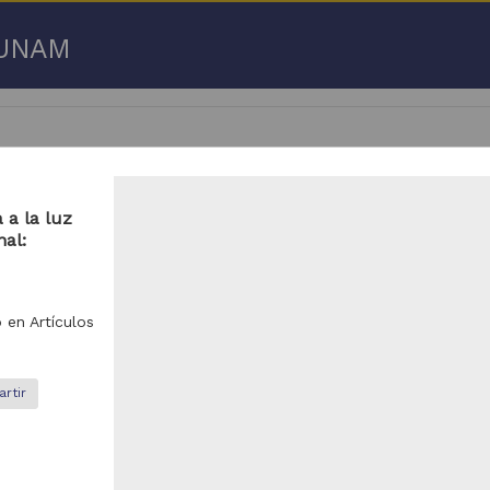
a UNAM
 a la luz
nal:
 50 de
3,192,753 resultados
respondencia postal
Correspondencia postal
o en
Artículos
rtir