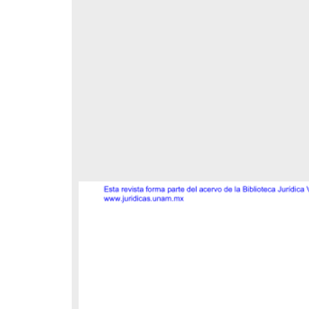
za
 dilucidar
respondencia postal
Correspondencia postal
los
s
ará el
tica; el
te; se
ica es un
as
ica. Se
jurídica
del
ho
hos
titución:
orrelativo
tado.
 Rights;
elegrama de Feliciano
Carta de Refugio Rivera a Luis
raleza
avera a Francisco I. Madero
A. García
ones De
n que lo felicita a él y al...
dique;
ice
avero, Feliciano
Rivera, Refugio
sin fecha]
[sin fecha]